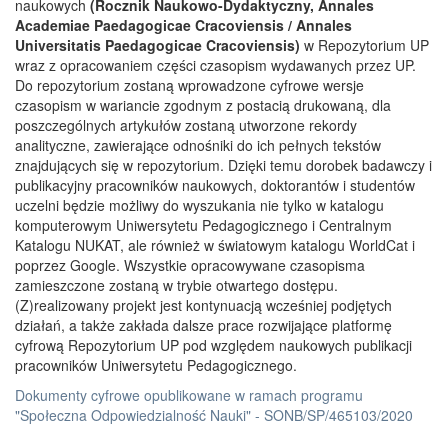
naukowych
(Rocznik Naukowo-Dydaktyczny, Annales
Academiae Paedagogicae Cracoviensis / Annales
Universitatis Paedagogicae Cracoviensis)
w Repozytorium UP
wraz z opracowaniem części czasopism wydawanych przez UP.
Do repozytorium zostaną wprowadzone cyfrowe wersje
czasopism w wariancie zgodnym z postacią drukowaną, dla
poszczególnych artykułów zostaną utworzone rekordy
analityczne, zawierające odnośniki do ich pełnych tekstów
znajdujących się w repozytorium. Dzięki temu dorobek badawczy i
publikacyjny pracowników naukowych, doktorantów i studentów
uczelni będzie możliwy do wyszukania nie tylko w katalogu
komputerowym Uniwersytetu Pedagogicznego i Centralnym
Katalogu NUKAT, ale również w światowym katalogu WorldCat i
poprzez Google. Wszystkie opracowywane czasopisma
zamieszczone zostaną w trybie otwartego dostępu.
(Z)realizowany projekt jest kontynuacją wcześniej podjętych
działań, a także zakłada dalsze prace rozwijające platformę
cyfrową Repozytorium UP pod względem naukowych publikacji
pracowników Uniwersytetu Pedagogicznego.
Dokumenty cyfrowe opublikowane w ramach programu
"Społeczna Odpowiedzialność Nauki" - SONB/SP/465103/2020