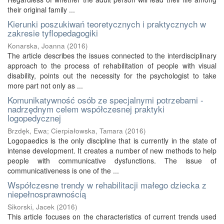
their original family ...
Kierunki poszukiwań teoretycznych i praktycznych w
zakresie tyflopedagogiki
Konarska, Joanna
(
2016
)
The article describes the issues connected to the interdisciplinary
approach to the process of rehabilitation of people with visual
disability, points out the necessity for the psychologist to take
more part not only as ...
Komunikatywność osób ze specjalnymi potrzebami -
nadrzędnym celem współczesnej praktyki
logopedycznej
Brzdęk, Ewa
;
Cierpiałowska, Tamara
(
2016
)
Logopaedics is the only discipline that is currently in the state of
intense development. It creates a number of new methods to help
people with communicative dysfunctions. The issue of
communicativeness is one of the ...
Współczesne trendy w rehabilitacji małego dziecka z
niepełnosprawnością
Sikorski, Jacek
(
2016
)
This article focuses on the characteristics of current trends used