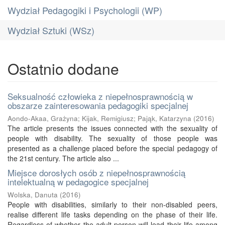
Wydział Pedagogiki i Psychologii (WP)
Wydział Sztuki (WSz)
Ostatnio dodane
Seksualność człowieka z niepełnosprawnością w
obszarze zainteresowania pedagogiki specjalnej
Aondo-Akaa, Grażyna
;
Kijak, Remigiusz
;
Pająk, Katarzyna
(
2016
)
The article presents the issues connected with the sexuality of
people with disability. The sexuality of those people was
presented as a challenge placed before the special pedagogy of
the 21st century. The article also ...
Miejsce dorosłych osób z niepełnosprawnością
intelektualną w pedagogice specjalnej
Wolska, Danuta
(
2016
)
People with disabilities, similarly to their non-disabled peers,
realise different life tasks depending on the phase of their life.
Regardless of whether the adult person will lead their life among