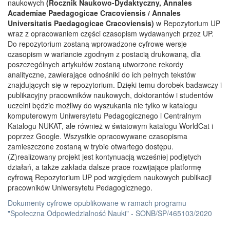
naukowych
(Rocznik Naukowo-Dydaktyczny, Annales
Academiae Paedagogicae Cracoviensis / Annales
Universitatis Paedagogicae Cracoviensis)
w Repozytorium UP
wraz z opracowaniem części czasopism wydawanych przez UP.
Do repozytorium zostaną wprowadzone cyfrowe wersje
czasopism w wariancie zgodnym z postacią drukowaną, dla
poszczególnych artykułów zostaną utworzone rekordy
analityczne, zawierające odnośniki do ich pełnych tekstów
znajdujących się w repozytorium. Dzięki temu dorobek badawczy i
publikacyjny pracowników naukowych, doktorantów i studentów
uczelni będzie możliwy do wyszukania nie tylko w katalogu
komputerowym Uniwersytetu Pedagogicznego i Centralnym
Katalogu NUKAT, ale również w światowym katalogu WorldCat i
poprzez Google. Wszystkie opracowywane czasopisma
zamieszczone zostaną w trybie otwartego dostępu.
(Z)realizowany projekt jest kontynuacją wcześniej podjętych
działań, a także zakłada dalsze prace rozwijające platformę
cyfrową Repozytorium UP pod względem naukowych publikacji
pracowników Uniwersytetu Pedagogicznego.
Dokumenty cyfrowe opublikowane w ramach programu
"Społeczna Odpowiedzialność Nauki" - SONB/SP/465103/2020