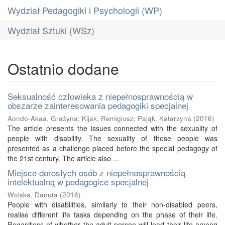
Wydział Pedagogiki i Psychologii (WP)
Wydział Sztuki (WSz)
Ostatnio dodane
Seksualność człowieka z niepełnosprawnością w
obszarze zainteresowania pedagogiki specjalnej
Aondo-Akaa, Grażyna
;
Kijak, Remigiusz
;
Pająk, Katarzyna
(
2016
)
The article presents the issues connected with the sexuality of
people with disability. The sexuality of those people was
presented as a challenge placed before the special pedagogy of
the 21st century. The article also ...
Miejsce dorosłych osób z niepełnosprawnością
intelektualną w pedagogice specjalnej
Wolska, Danuta
(
2016
)
People with disabilities, similarly to their non-disabled peers,
realise different life tasks depending on the phase of their life.
Regardless of whether the adult person will lead their life among