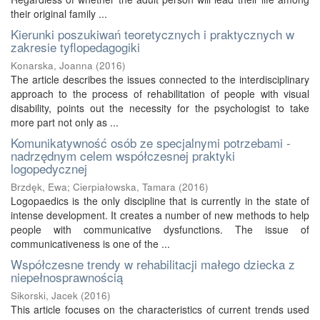
their original family ...
Kierunki poszukiwań teoretycznych i praktycznych w
zakresie tyflopedagogiki
Konarska, Joanna
(
2016
)
The article describes the issues connected to the interdisciplinary
approach to the process of rehabilitation of people with visual
disability, points out the necessity for the psychologist to take
more part not only as ...
Komunikatywność osób ze specjalnymi potrzebami -
nadrzędnym celem współczesnej praktyki
logopedycznej
Brzdęk, Ewa
;
Cierpiałowska, Tamara
(
2016
)
Logopaedics is the only discipline that is currently in the state of
intense development. It creates a number of new methods to help
people with communicative dysfunctions. The issue of
communicativeness is one of the ...
Współczesne trendy w rehabilitacji małego dziecka z
niepełnosprawnością
Sikorski, Jacek
(
2016
)
This article focuses on the characteristics of current trends used