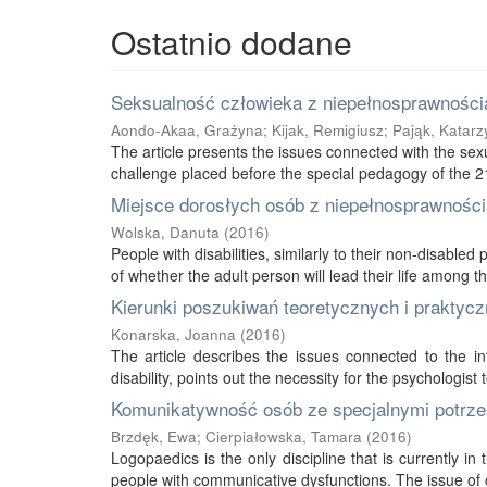
Ostatnio dodane
Seksualność człowieka z niepełnosprawnością
Aondo-Akaa, Grażyna
;
Kijak, Remigiusz
;
Pająk, Katarz
The article presents the issues connected with the sexu
challenge placed before the special pedagogy of the 21s
Miejsce dorosłych osób z niepełnosprawnością
Wolska, Danuta
(
2016
)
People with disabilities, similarly to their non-disabled
of whether the adult person will lead their life among thei
Kierunki poszukiwań teoretycznych i praktycz
Konarska, Joanna
(
2016
)
The article describes the issues connected to the int
disability, points out the necessity for the psychologist 
Komunikatywność osób ze specjalnymi potrze
Brzdęk, Ewa
;
Cierpiałowska, Tamara
(
2016
)
Logopaedics is the only discipline that is currently 
people with communicative dysfunctions. The issue of 