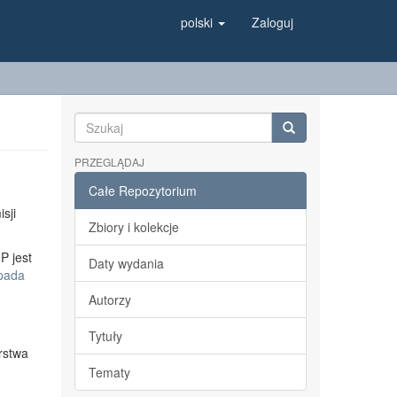
polski
Zaloguj
PRZEGLĄDAJ
Całe Repozytorium
sji
Zbiory i kolekcje
P jest
Daty wydania
opada
Autorzy
Tytuły
rstwa
Tematy