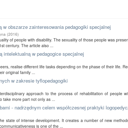
 w obszarze zainteresowania pedagogiki specjalnej
yna
(
2016
)
ality of people with disability. The sexuality of those people was prese
t century. The article also ...
 intelektualną w pedagogice specjalnej
 peers, realise different life tasks depending on the phase of their life. R
r original family ...
nych w zakresie tyflopedagogiki
erdisciplinary approach to the process of rehabilitation of people wi
to take more part not only as ...
bami - nadrzędnym celem współczesnej praktyki logopedyc
in the state of intense development. It creates a number of new method
communicativeness is one of the ...