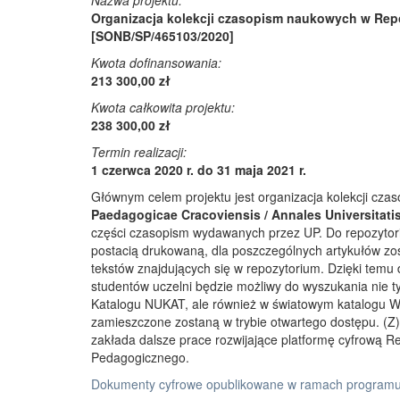
Nazwa projektu:
Organizacja kolekcji czasopism naukowych w Rep
[SONB/SP/465103/2020]
Kwota dofinansowania:
213 300,00 zł
Kwota całkowita projektu:
238 300,00 zł
Termin realizacji:
1 czerwca 2020 r. do 31 maja 2021 r.
Głównym celem projektu jest organizacja kolekcji cz
Paedagogicae Cracoviensis / Annales Universitati
części czasopism wydawanych przez UP. Do repozyto
postacią drukowaną, dla poszczególnych artykułów zos
tekstów znajdujących się w repozytorium. Dzięki temu
studentów uczelni będzie możliwy do wyszukania nie 
Katalogu NUKAT, ale również w światowym katalogu W
zamieszczone zostaną w trybie otwartego dostępu. (Z)r
zakłada dalsze prace rozwijające platformę cyfrową 
Pedagogicznego.
Dokumenty cyfrowe opublikowane w ramach programu