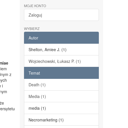
MOJE KONTO
Zaloguj
WYBIERZ
Autor
Shelton, Amiee J. (1)
Wojciechowski, Łukasz P. (1)
miae
niem
Temat
dnym z
nych
Death (1)
 i
lnym
Media (1)
kże
media (1)
ersytetu
Necromarketing (1)