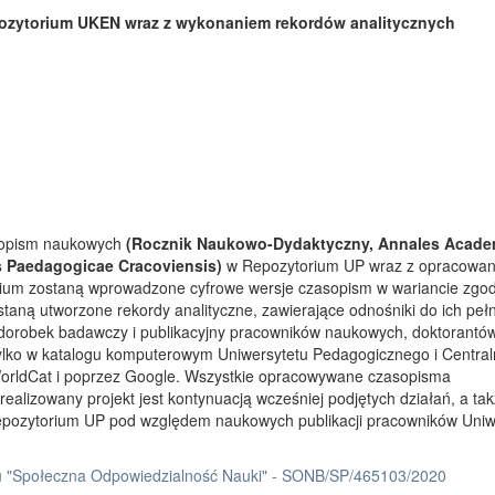
ozytorium UKEN wraz z wykonaniem rekordów analitycznych
asopism naukowych
(Rocznik Naukowo-Dydaktyczny, Annales Acade
s Paedagogicae Cracoviensis)
w Repozytorium UP wraz z opracowa
rium zostaną wprowadzone cyfrowe wersje czasopism w wariancie zgo
taną utworzone rekordy analityczne, zawierające odnośniki do ich peł
 dorobek badawczy i publikacyjny pracowników naukowych, doktorantów
tylko w katalogu komputerowym Uniwersytetu Pedagogicznego i Centra
orldCat i poprzez Google. Wszystkie opracowywane czasopisma
ealizowany projekt jest kontynuacją wcześniej podjętych działań, a ta
Repozytorium UP pod względem naukowych publikacji pracowników Uniw
 "Społeczna Odpowiedzialność Nauki" - SONB/SP/465103/2020