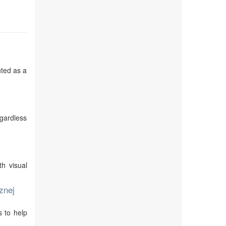
nted as a
egardless
th visual
znej
s to help