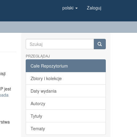
polski
Zaloguj
PRZEGLĄDAJ
Całe Repozytorium
sji
Zbiory i kolekcje
P jest
Daty wydania
opada
Autorzy
Tytuły
rstwa
Tematy