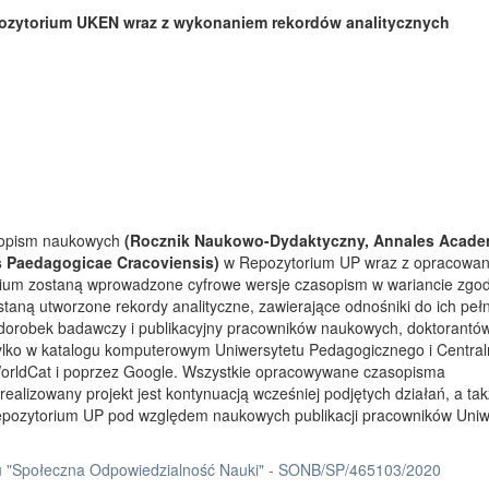
ozytorium UKEN wraz z wykonaniem rekordów analitycznych
asopism naukowych
(Rocznik Naukowo-Dydaktyczny, Annales Acade
s Paedagogicae Cracoviensis)
w Repozytorium UP wraz z opracowa
rium zostaną wprowadzone cyfrowe wersje czasopism w wariancie zgo
taną utworzone rekordy analityczne, zawierające odnośniki do ich peł
 dorobek badawczy i publikacyjny pracowników naukowych, doktorantów
tylko w katalogu komputerowym Uniwersytetu Pedagogicznego i Centra
orldCat i poprzez Google. Wszystkie opracowywane czasopisma
ealizowany projekt jest kontynuacją wcześniej podjętych działań, a ta
Repozytorium UP pod względem naukowych publikacji pracowników Uniw
 "Społeczna Odpowiedzialność Nauki" - SONB/SP/465103/2020