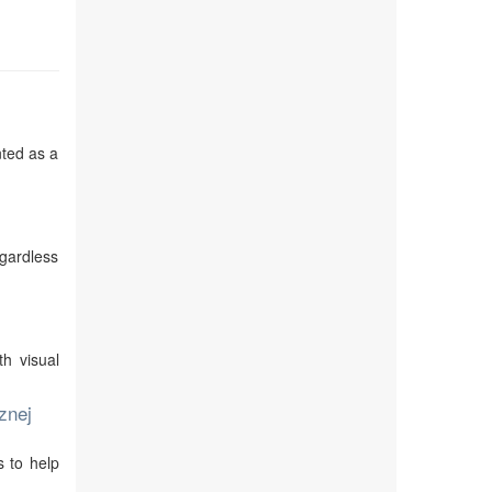
nted as a
egardless
th visual
znej
s to help