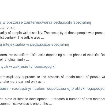
 w obszarze zainteresowania pedagogiki specjalnej
yna
(
2016
)
ality of people with disability. The sexuality of those people was prese
t century. The article also ...
 intelektualną w pedagogice specjalnej
 peers, realise different life tasks depending on the phase of their life. R
r original family ...
nych w zakresie tyflopedagogiki
erdisciplinary approach to the process of rehabilitation of people wi
to take more part not only as ...
bami - nadrzędnym celem współczesnej praktyki logopedyc
in the state of intense development. It creates a number of new method
communicativeness is one of the ...