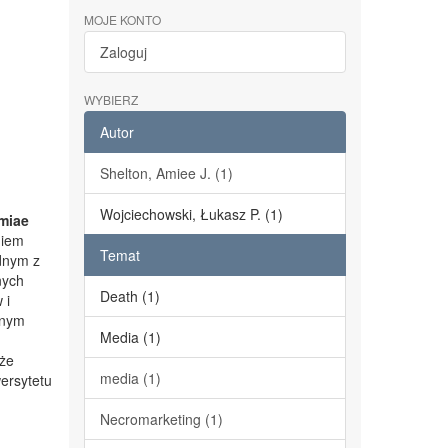
MOJE KONTO
Zaloguj
WYBIERZ
Autor
Shelton, Amiee J. (1)
Wojciechowski, Łukasz P. (1)
miae
niem
Temat
dnym z
nych
Death (1)
 i
lnym
Media (1)
kże
media (1)
ersytetu
Necromarketing (1)