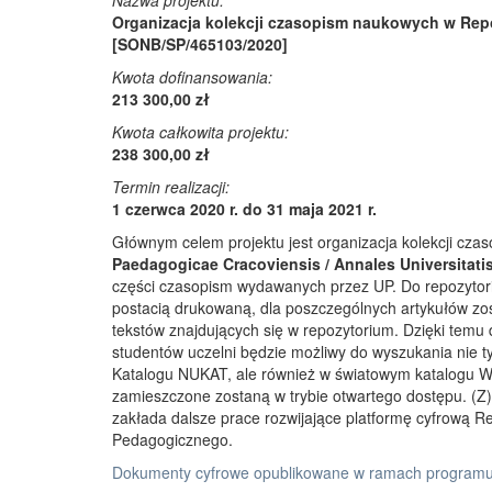
Nazwa projektu:
Organizacja kolekcji czasopism naukowych w Rep
[SONB/SP/465103/2020]
Kwota dofinansowania:
213 300,00 zł
Kwota całkowita projektu:
238 300,00 zł
Termin realizacji:
1 czerwca 2020 r. do 31 maja 2021 r.
Głównym celem projektu jest organizacja kolekcji cz
Paedagogicae Cracoviensis / Annales Universitati
części czasopism wydawanych przez UP. Do repozyto
postacią drukowaną, dla poszczególnych artykułów zos
tekstów znajdujących się w repozytorium. Dzięki temu
studentów uczelni będzie możliwy do wyszukania nie 
Katalogu NUKAT, ale również w światowym katalogu W
zamieszczone zostaną w trybie otwartego dostępu. (Z)r
zakłada dalsze prace rozwijające platformę cyfrową 
Pedagogicznego.
Dokumenty cyfrowe opublikowane w ramach programu