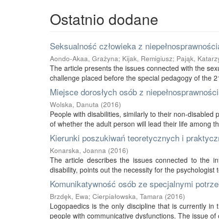
Ostatnio dodane
Seksualność człowieka z niepełnosprawnością
Aondo-Akaa, Grażyna
;
Kijak, Remigiusz
;
Pająk, Katarz
The article presents the issues connected with the sexu
challenge placed before the special pedagogy of the 21s
Miejsce dorosłych osób z niepełnosprawnością
Wolska, Danuta
(
2016
)
People with disabilities, similarly to their non-disabled
of whether the adult person will lead their life among thei
Kierunki poszukiwań teoretycznych i praktycz
Konarska, Joanna
(
2016
)
The article describes the issues connected to the int
disability, points out the necessity for the psychologist 
Komunikatywność osób ze specjalnymi potrze
Brzdęk, Ewa
;
Cierpiałowska, Tamara
(
2016
)
Logopaedics is the only discipline that is currently 
people with communicative dysfunctions. The issue of 