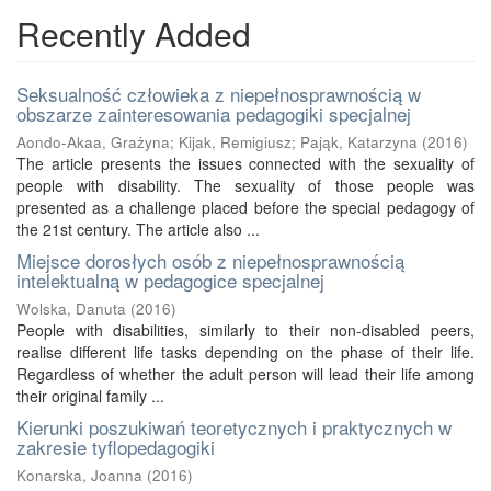
Recently Added
Seksualność człowieka z niepełnosprawnością w
obszarze zainteresowania pedagogiki specjalnej
Aondo-Akaa, Grażyna
;
Kijak, Remigiusz
;
Pająk, Katarzyna
(
2016
)
The article presents the issues connected with the sexuality of
people with disability. The sexuality of those people was
presented as a challenge placed before the special pedagogy of
the 21st century. The article also ...
Miejsce dorosłych osób z niepełnosprawnością
intelektualną w pedagogice specjalnej
Wolska, Danuta
(
2016
)
People with disabilities, similarly to their non-disabled peers,
realise different life tasks depending on the phase of their life.
Regardless of whether the adult person will lead their life among
their original family ...
Kierunki poszukiwań teoretycznych i praktycznych w
zakresie tyflopedagogiki
Konarska, Joanna
(
2016
)