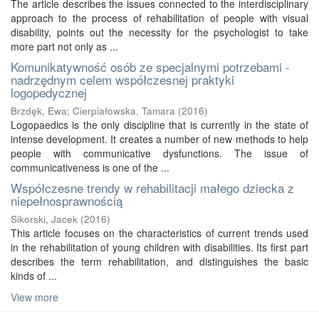
The article describes the issues connected to the interdisciplinary
approach to the process of rehabilitation of people with visual
disability, points out the necessity for the psychologist to take
more part not only as ...
Komunikatywność osób ze specjalnymi potrzebami -
nadrzędnym celem współczesnej praktyki
logopedycznej
Brzdęk, Ewa
;
Cierpiałowska, Tamara
(
2016
)
Logopaedics is the only discipline that is currently in the state of
intense development. It creates a number of new methods to help
people with communicative dysfunctions. The issue of
communicativeness is one of the ...
Współczesne trendy w rehabilitacji małego dziecka z
niepełnosprawnością
Sikorski, Jacek
(
2016
)
This article focuses on the characteristics of current trends used
in the rehabilitation of young children with disabilities. Its first part
describes the term rehabilitation, and distinguishes the basic
kinds of ...
View more