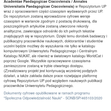
Academiae Paedagogicae Cracoviensis / Annales
Universitatis Paedagogicae Cracoviensis)
w Repozytorium UP
wraz z opracowaniem części czasopism wydawanych przez UP.
Do repozytorium zostaną wprowadzone cyfrowe wersje
czasopism w wariancie zgodnym z postacią drukowaną, dla
poszczególnych artykułów zostaną utworzone rekordy
analityczne, zawierające odnośniki do ich pełnych tekstów
znajdujących się w repozytorium. Dzięki temu dorobek badawczy i
publikacyjny pracowników naukowych, doktorantów i studentów
uczelni będzie możliwy do wyszukania nie tylko w katalogu
komputerowym Uniwersytetu Pedagogicznego i Centralnym
Katalogu NUKAT, ale również w światowym katalogu WorldCat i
poprzez Google. Wszystkie opracowywane czasopisma
zamieszczone zostaną w trybie otwartego dostępu.
(Z)realizowany projekt jest kontynuacją wcześniej podjętych
działań, a także zakłada dalsze prace rozwijające platformę
cyfrową Repozytorium UP pod względem naukowych publikacji
pracowników Uniwersytetu Pedagogicznego.
Dokumenty cyfrowe opublikowane w ramach programu
"Społeczna Odpowiedzialność Nauki" - SONB/SP/465103/2020