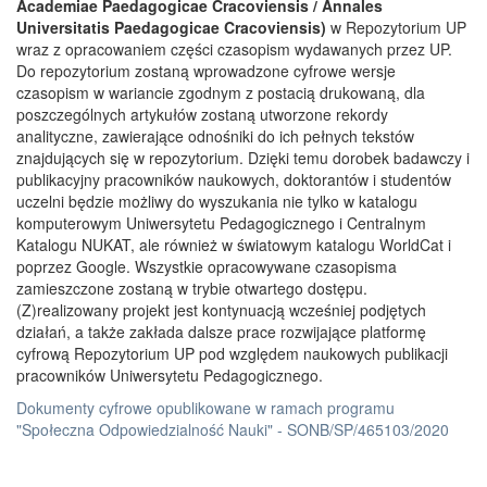
Academiae Paedagogicae Cracoviensis / Annales
Universitatis Paedagogicae Cracoviensis)
w Repozytorium UP
wraz z opracowaniem części czasopism wydawanych przez UP.
Do repozytorium zostaną wprowadzone cyfrowe wersje
czasopism w wariancie zgodnym z postacią drukowaną, dla
poszczególnych artykułów zostaną utworzone rekordy
analityczne, zawierające odnośniki do ich pełnych tekstów
znajdujących się w repozytorium. Dzięki temu dorobek badawczy i
publikacyjny pracowników naukowych, doktorantów i studentów
uczelni będzie możliwy do wyszukania nie tylko w katalogu
komputerowym Uniwersytetu Pedagogicznego i Centralnym
Katalogu NUKAT, ale również w światowym katalogu WorldCat i
poprzez Google. Wszystkie opracowywane czasopisma
zamieszczone zostaną w trybie otwartego dostępu.
(Z)realizowany projekt jest kontynuacją wcześniej podjętych
działań, a także zakłada dalsze prace rozwijające platformę
cyfrową Repozytorium UP pod względem naukowych publikacji
pracowników Uniwersytetu Pedagogicznego.
Dokumenty cyfrowe opublikowane w ramach programu
"Społeczna Odpowiedzialność Nauki" - SONB/SP/465103/2020