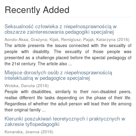
Recently Added
Seksualność człowieka z niepełnosprawnością w
obszarze zainteresowania pedagogiki specjalnej
Aondo-Akaa, Grażyna
;
Kijak, Remigiusz
;
Pająk, Katarzyna
(
2016
)
The article presents the issues connected with the sexuality of
people with disability. The sexuality of those people was
presented as a challenge placed before the special pedagogy of
the 21st century. The article also ...
Miejsce dorosłych osób z niepełnosprawnością
intelektualną w pedagogice specjalnej
Wolska, Danuta
(
2016
)
People with disabilities, similarly to their non-disabled peers,
realise different life tasks depending on the phase of their life.
Regardless of whether the adult person will lead their life among
their original family ...
Kierunki poszukiwań teoretycznych i praktycznych w
zakresie tyflopedagogiki
Konarska, Joanna
(
2016
)