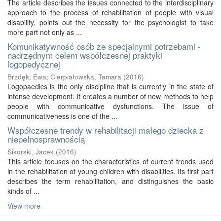
The article describes the issues connected to the interdisciplinary
approach to the process of rehabilitation of people with visual
disability, points out the necessity for the psychologist to take
more part not only as ...
Komunikatywność osób ze specjalnymi potrzebami -
nadrzędnym celem współczesnej praktyki
logopedycznej
Brzdęk, Ewa
;
Cierpiałowska, Tamara
(
2016
)
Logopaedics is the only discipline that is currently in the state of
intense development. It creates a number of new methods to help
people with communicative dysfunctions. The issue of
communicativeness is one of the ...
Współczesne trendy w rehabilitacji małego dziecka z
niepełnosprawnością
Sikorski, Jacek
(
2016
)
This article focuses on the characteristics of current trends used
in the rehabilitation of young children with disabilities. Its first part
describes the term rehabilitation, and distinguishes the basic
kinds of ...
View more