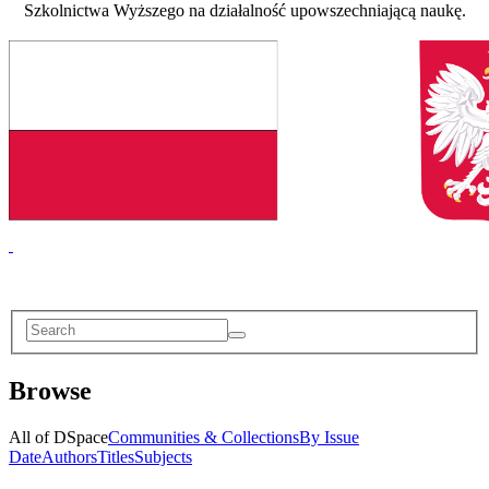
Szkolnictwa Wyższego na działalność upowszechniającą naukę.
Browse
All of DSpace
Communities & Collections
By Issue
Date
Authors
Titles
Subjects