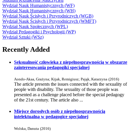
Studium Kształcenia Nauczycieli
Wydział Nauk Humanistycznych (WF)
Wydział Nauk Humanistycznych (WH)
Wydział Nauk Ścisłych i Przyrodniczych (WGB)
Wydział Nauk Ścisłych i Przyrodniczych (WMFT)
Wydział Nauk Społecznych (WPL)
Wydział Pedagogiki i Psychologii (WP)
Wydział Sztuki (WSz)
Recently Added
Seksualność człowieka z niepełnosprawnością w obszarze
zainteresowania pedagogiki specjalnej
Aondo-Akaa, Grażyna
;
Kijak, Remigiusz
;
Pająk, Katarzyna
(
2016
)
The article presents the issues connected with the sexuality of
people with disability. The sexuality of those people was
presented as a challenge placed before the special pedagogy
of the 21st century. The article also ...
Miejsce dorosłych osób z niepełnosprawnością
intelektualną w pedagogice specjalnej
Wolska, Danuta
(
2016
)