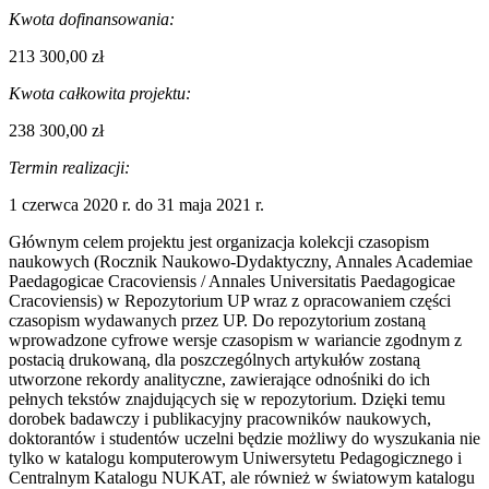
Kwota dofinansowania:
213 300,00 zł
Kwota całkowita projektu:
238 300,00 zł
Termin realizacji:
1 czerwca 2020 r. do 31 maja 2021 r.
Głównym celem projektu jest organizacja kolekcji czasopism
naukowych
(Rocznik Naukowo-Dydaktyczny, Annales Academiae
Paedagogicae Cracoviensis / Annales Universitatis Paedagogicae
Cracoviensis)
w Repozytorium UP wraz z opracowaniem części
czasopism wydawanych przez UP. Do repozytorium zostaną
wprowadzone cyfrowe wersje czasopism w wariancie zgodnym z
postacią drukowaną, dla poszczególnych artykułów zostaną
utworzone rekordy analityczne, zawierające odnośniki do ich
pełnych tekstów znajdujących się w repozytorium. Dzięki temu
dorobek badawczy i publikacyjny pracowników naukowych,
doktorantów i studentów uczelni będzie możliwy do wyszukania nie
tylko w katalogu komputerowym Uniwersytetu Pedagogicznego i
Centralnym Katalogu NUKAT, ale również w światowym katalogu