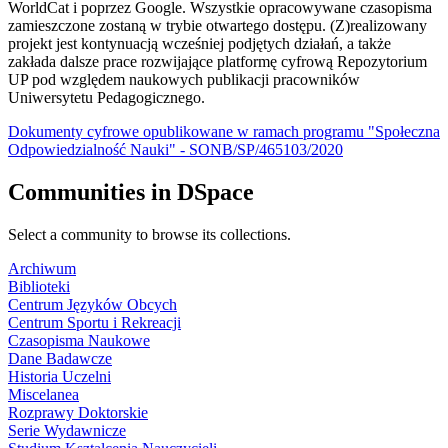
WorldCat i poprzez Google. Wszystkie opracowywane czasopisma
zamieszczone zostaną w trybie otwartego dostępu. (Z)realizowany
projekt jest kontynuacją wcześniej podjętych działań, a także
zakłada dalsze prace rozwijające platformę cyfrową Repozytorium
UP pod względem naukowych publikacji pracowników
Uniwersytetu Pedagogicznego.
Dokumenty cyfrowe opublikowane w ramach programu "Społeczna
Odpowiedzialność Nauki" - SONB/SP/465103/2020
Communities in DSpace
Select a community to browse its collections.
Archiwum
Biblioteki
Centrum Języków Obcych
Centrum Sportu i Rekreacji
Czasopisma Naukowe
Dane Badawcze
Historia Uczelni
Miscelanea
Rozprawy Doktorskie
Serie Wydawnicze