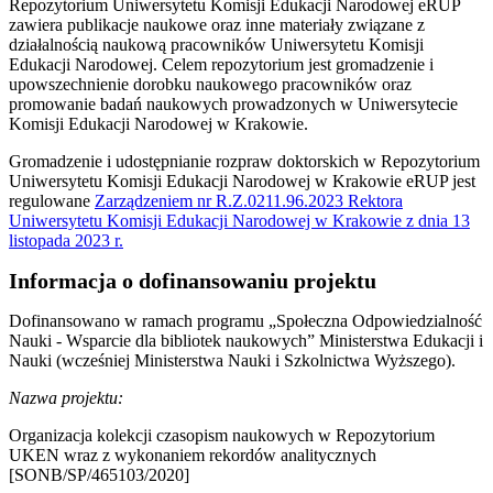
Repozytorium Uniwersytetu Komisji Edukacji Narodowej eRUP
zawiera publikacje naukowe oraz inne materiały związane z
działalnością naukową pracowników Uniwersytetu Komisji
Edukacji Narodowej. Celem repozytorium jest gromadzenie i
upowszechnienie dorobku naukowego pracowników oraz
promowanie badań naukowych prowadzonych w Uniwersytecie
Komisji Edukacji Narodowej w Krakowie.
Gromadzenie i udostępnianie rozpraw doktorskich w Repozytorium
Uniwersytetu Komisji Edukacji Narodowej w Krakowie eRUP jest
regulowane
Zarządzeniem nr R.Z.0211.96.2023 Rektora
Uniwersytetu Komisji Edukacji Narodowej w Krakowie z dnia 13
listopada 2023 r.
Informacja o dofinansowaniu projektu
Dofinansowano w ramach programu
„Społeczna Odpowiedzialność
Nauki - Wsparcie dla bibliotek naukowych”
Ministerstwa Edukacji i
Nauki (wcześniej Ministerstwa Nauki i Szkolnictwa Wyższego).
Nazwa projektu:
Organizacja kolekcji czasopism naukowych w Repozytorium
UKEN wraz z wykonaniem rekordów analitycznych
[SONB/SP/465103/2020]