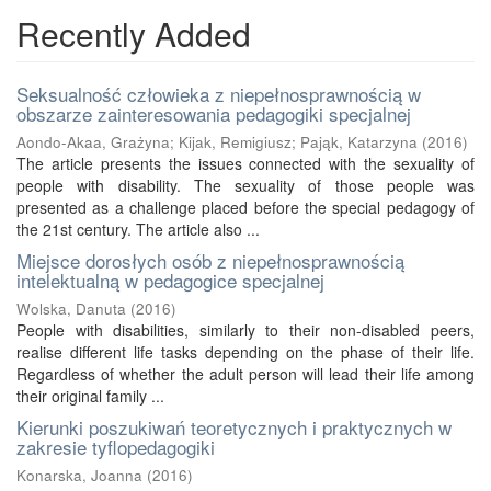
Recently Added
Seksualność człowieka z niepełnosprawnością w
obszarze zainteresowania pedagogiki specjalnej
Aondo-Akaa, Grażyna
;
Kijak, Remigiusz
;
Pająk, Katarzyna
(
2016
)
The article presents the issues connected with the sexuality of
people with disability. The sexuality of those people was
presented as a challenge placed before the special pedagogy of
the 21st century. The article also ...
Miejsce dorosłych osób z niepełnosprawnością
intelektualną w pedagogice specjalnej
Wolska, Danuta
(
2016
)
People with disabilities, similarly to their non-disabled peers,
realise different life tasks depending on the phase of their life.
Regardless of whether the adult person will lead their life among
their original family ...
Kierunki poszukiwań teoretycznych i praktycznych w
zakresie tyflopedagogiki
Konarska, Joanna
(
2016
)