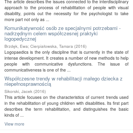
The article describes the issues connected to the interdisciplinary
approach to the process of rehabilitation of people with visual
disability, points out the necessity for the psychologist to take
more part not only as ...
Komunikatywność osób ze specjalnymi potrzebami -
nadrzędnym celem współczesnej praktyki
logopedycznej
Brzdęk, Ewa
;
Cierpiałowska, Tamara
(
2016
)
Logopaedics is the only discipline that is currently in the state of
intense development. It creates a number of new methods to help
people with communicative dysfunctions. The issue of
communicativeness is one of the ...
Współczesne trendy w rehabilitacji małego dziecka z
niepełnosprawnością
Sikorski, Jacek
(
2016
)
This article focuses on the characteristics of current trends used
in the rehabilitation of young children with disabilities. Its first part
describes the term rehabilitation, and distinguishes the basic
kinds of ...
View more