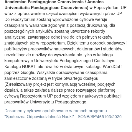
Academiae Paedagogicae Cracoviensis / Annales
Universitatis Paedagogicae Cracoviensis)
w Repozytorium UP
wraz z opracowaniem części czasopism wydawanych przez UP.
Do repozytorium zostaną wprowadzone cyfrowe wersje
czasopism w wariancie zgodnym z postacią drukowaną, dla
poszczególnych artykułów zostaną utworzone rekordy
analityczne, zawierające odnośniki do ich pełnych tekstów
znajdujących się w repozytorium. Dzięki temu dorobek badawczy i
publikacyjny pracowników naukowych, doktorantów i studentów
uczelni będzie możliwy do wyszukania nie tylko w katalogu
komputerowym Uniwersytetu Pedagogicznego i Centralnym
Katalogu NUKAT, ale również w światowym katalogu WorldCat i
poprzez Google. Wszystkie opracowywane czasopisma
zamieszczone zostaną w trybie otwartego dostępu.
(Z)realizowany projekt jest kontynuacją wcześniej podjętych
działań, a także zakłada dalsze prace rozwijające platformę
cyfrową Repozytorium UP pod względem naukowych publikacji
pracowników Uniwersytetu Pedagogicznego.
Dokumenty cyfrowe opublikowane w ramach programu
"Społeczna Odpowiedzialność Nauki" - SONB/SP/465103/2020