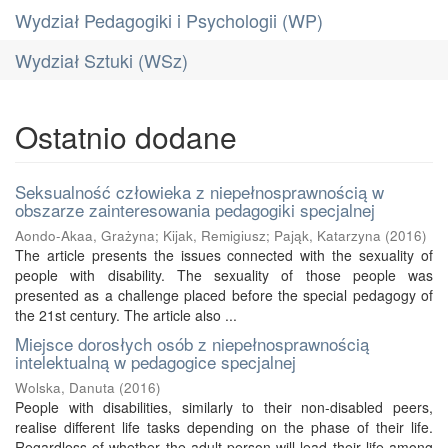
Wydział Pedagogiki i Psychologii (WP)
Wydział Sztuki (WSz)
Ostatnio dodane
Seksualność człowieka z niepełnosprawnością w
obszarze zainteresowania pedagogiki specjalnej
Aondo-Akaa, Grażyna
;
Kijak, Remigiusz
;
Pająk, Katarzyna
(
2016
)
The article presents the issues connected with the sexuality of
people with disability. The sexuality of those people was
presented as a challenge placed before the special pedagogy of
the 21st century. The article also ...
Miejsce dorosłych osób z niepełnosprawnością
intelektualną w pedagogice specjalnej
Wolska, Danuta
(
2016
)
People with disabilities, similarly to their non-disabled peers,
realise different life tasks depending on the phase of their life.
Regardless of whether the adult person will lead their life among