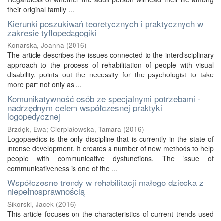
their original family ...
Kierunki poszukiwań teoretycznych i praktycznych w
zakresie tyflopedagogiki
Konarska, Joanna
(
2016
)
The article describes the issues connected to the interdisciplinary
approach to the process of rehabilitation of people with visual
disability, points out the necessity for the psychologist to take
more part not only as ...
Komunikatywność osób ze specjalnymi potrzebami -
nadrzędnym celem współczesnej praktyki
logopedycznej
Brzdęk, Ewa
;
Cierpiałowska, Tamara
(
2016
)
Logopaedics is the only discipline that is currently in the state of
intense development. It creates a number of new methods to help
people with communicative dysfunctions. The issue of
communicativeness is one of the ...
Współczesne trendy w rehabilitacji małego dziecka z
niepełnosprawnością
Sikorski, Jacek
(
2016
)
This article focuses on the characteristics of current trends used