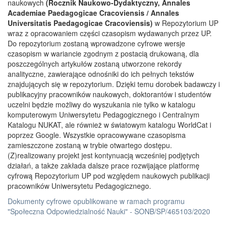
naukowych
(Rocznik Naukowo-Dydaktyczny, Annales
Academiae Paedagogicae Cracoviensis / Annales
Universitatis Paedagogicae Cracoviensis)
w Repozytorium UP
wraz z opracowaniem części czasopism wydawanych przez UP.
Do repozytorium zostaną wprowadzone cyfrowe wersje
czasopism w wariancie zgodnym z postacią drukowaną, dla
poszczególnych artykułów zostaną utworzone rekordy
analityczne, zawierające odnośniki do ich pełnych tekstów
znajdujących się w repozytorium. Dzięki temu dorobek badawczy i
publikacyjny pracowników naukowych, doktorantów i studentów
uczelni będzie możliwy do wyszukania nie tylko w katalogu
komputerowym Uniwersytetu Pedagogicznego i Centralnym
Katalogu NUKAT, ale również w światowym katalogu WorldCat i
poprzez Google. Wszystkie opracowywane czasopisma
zamieszczone zostaną w trybie otwartego dostępu.
(Z)realizowany projekt jest kontynuacją wcześniej podjętych
działań, a także zakłada dalsze prace rozwijające platformę
cyfrową Repozytorium UP pod względem naukowych publikacji
pracowników Uniwersytetu Pedagogicznego.
Dokumenty cyfrowe opublikowane w ramach programu
"Społeczna Odpowiedzialność Nauki" - SONB/SP/465103/2020