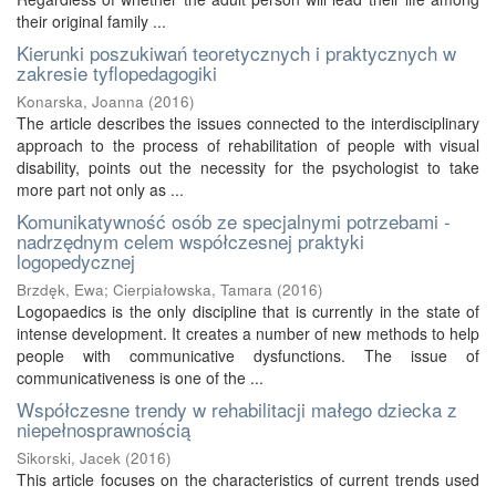
their original family ...
Kierunki poszukiwań teoretycznych i praktycznych w
zakresie tyflopedagogiki
Konarska, Joanna
(
2016
)
The article describes the issues connected to the interdisciplinary
approach to the process of rehabilitation of people with visual
disability, points out the necessity for the psychologist to take
more part not only as ...
Komunikatywność osób ze specjalnymi potrzebami -
nadrzędnym celem współczesnej praktyki
logopedycznej
Brzdęk, Ewa
;
Cierpiałowska, Tamara
(
2016
)
Logopaedics is the only discipline that is currently in the state of
intense development. It creates a number of new methods to help
people with communicative dysfunctions. The issue of
communicativeness is one of the ...
Współczesne trendy w rehabilitacji małego dziecka z
niepełnosprawnością
Sikorski, Jacek
(
2016
)
This article focuses on the characteristics of current trends used