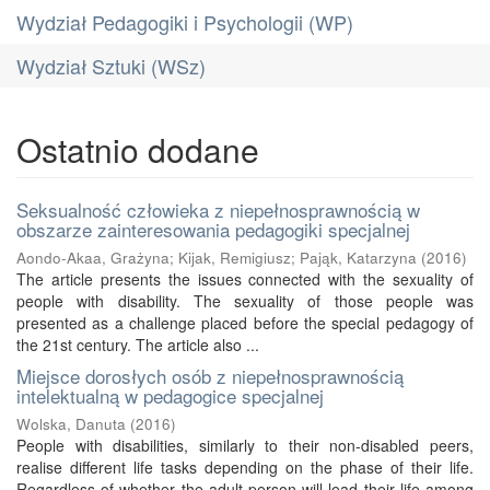
Wydział Pedagogiki i Psychologii (WP)
Wydział Sztuki (WSz)
Ostatnio dodane
Seksualność człowieka z niepełnosprawnością w
obszarze zainteresowania pedagogiki specjalnej
Aondo-Akaa, Grażyna
;
Kijak, Remigiusz
;
Pająk, Katarzyna
(
2016
)
The article presents the issues connected with the sexuality of
people with disability. The sexuality of those people was
presented as a challenge placed before the special pedagogy of
the 21st century. The article also ...
Miejsce dorosłych osób z niepełnosprawnością
intelektualną w pedagogice specjalnej
Wolska, Danuta
(
2016
)
People with disabilities, similarly to their non-disabled peers,
realise different life tasks depending on the phase of their life.
Regardless of whether the adult person will lead their life among