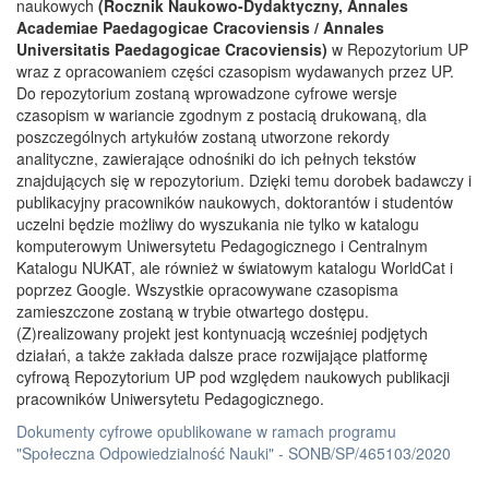
naukowych
(Rocznik Naukowo-Dydaktyczny, Annales
Academiae Paedagogicae Cracoviensis / Annales
Universitatis Paedagogicae Cracoviensis)
w Repozytorium UP
wraz z opracowaniem części czasopism wydawanych przez UP.
Do repozytorium zostaną wprowadzone cyfrowe wersje
czasopism w wariancie zgodnym z postacią drukowaną, dla
poszczególnych artykułów zostaną utworzone rekordy
analityczne, zawierające odnośniki do ich pełnych tekstów
znajdujących się w repozytorium. Dzięki temu dorobek badawczy i
publikacyjny pracowników naukowych, doktorantów i studentów
uczelni będzie możliwy do wyszukania nie tylko w katalogu
komputerowym Uniwersytetu Pedagogicznego i Centralnym
Katalogu NUKAT, ale również w światowym katalogu WorldCat i
poprzez Google. Wszystkie opracowywane czasopisma
zamieszczone zostaną w trybie otwartego dostępu.
(Z)realizowany projekt jest kontynuacją wcześniej podjętych
działań, a także zakłada dalsze prace rozwijające platformę
cyfrową Repozytorium UP pod względem naukowych publikacji
pracowników Uniwersytetu Pedagogicznego.
Dokumenty cyfrowe opublikowane w ramach programu
"Społeczna Odpowiedzialność Nauki" - SONB/SP/465103/2020