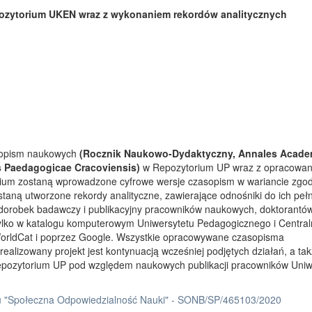
ozytorium UKEN wraz z wykonaniem rekordów analitycznych
asopism naukowych
(Rocznik Naukowo-Dydaktyczny, Annales Acade
s Paedagogicae Cracoviensis)
w Repozytorium UP wraz z opracowa
rium zostaną wprowadzone cyfrowe wersje czasopism w wariancie zgo
taną utworzone rekordy analityczne, zawierające odnośniki do ich peł
 dorobek badawczy i publikacyjny pracowników naukowych, doktorantów
tylko w katalogu komputerowym Uniwersytetu Pedagogicznego i Centra
orldCat i poprzez Google. Wszystkie opracowywane czasopisma
ealizowany projekt jest kontynuacją wcześniej podjętych działań, a ta
Repozytorium UP pod względem naukowych publikacji pracowników Uniw
 "Społeczna Odpowiedzialność Nauki" - SONB/SP/465103/2020