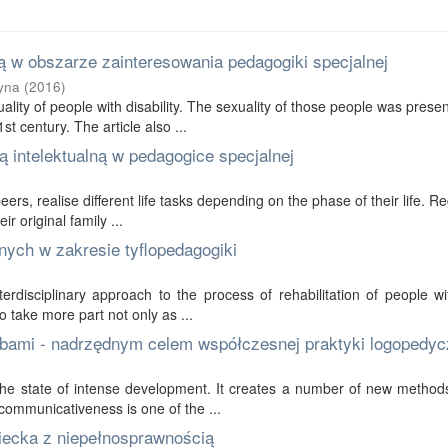
 w obszarze zainteresowania pedagogiki specjalnej
yna
(
2016
)
ality of people with disability. The sexuality of those people was prese
t century. The article also ...
 intelektualną w pedagogice specjalnej
 peers, realise different life tasks depending on the phase of their life. R
r original family ...
nych w zakresie tyflopedagogiki
erdisciplinary approach to the process of rehabilitation of people wi
to take more part not only as ...
bami - nadrzędnym celem współczesnej praktyki logopedyc
in the state of intense development. It creates a number of new method
communicativeness is one of the ...
ziecka z niepełnosprawnością