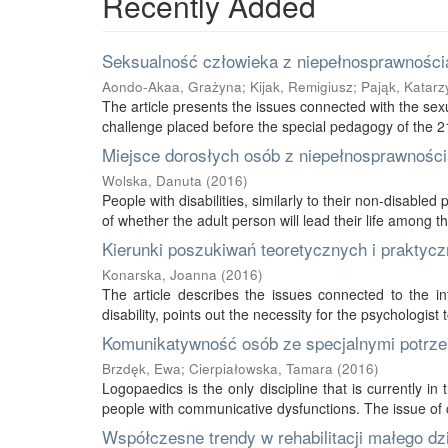
Recently Added
Seksualność człowieka z niepełnosprawnością
Aondo-Akaa, Grażyna
;
Kijak, Remigiusz
;
Pająk, Katarz
The article presents the issues connected with the sexu
challenge placed before the special pedagogy of the 21s
Miejsce dorosłych osób z niepełnosprawnością
Wolska, Danuta
(
2016
)
People with disabilities, similarly to their non-disabled
of whether the adult person will lead their life among thei
Kierunki poszukiwań teoretycznych i praktycz
Konarska, Joanna
(
2016
)
The article describes the issues connected to the int
disability, points out the necessity for the psychologist 
Komunikatywność osób ze specjalnymi potrze
Brzdęk, Ewa
;
Cierpiałowska, Tamara
(
2016
)
Logopaedics is the only discipline that is currently 
people with communicative dysfunctions. The issue of 
Współczesne trendy w rehabilitacji małego d