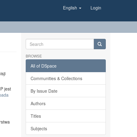
English
Login
BROWSE
All of DSpace
sji
Communities & Collections
P jest
By Issue Date
opada
Authors
Titles
rstwa
Subjects