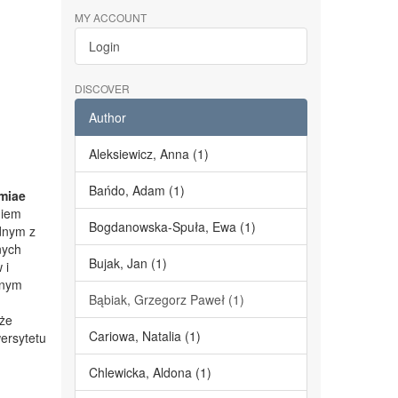
MY ACCOUNT
Login
DISCOVER
Author
Aleksiewicz, Anna (1)
Bańdo, Adam (1)
miae
niem
Bogdanowska-Spuła, Ewa (1)
dnym z
nych
Bujak, Jan (1)
 i
lnym
Bąbiak, Grzegorz Paweł (1)
kże
Cariowa, Natalia (1)
ersytetu
Chlewicka, Aldona (1)