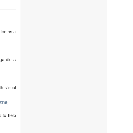
nted as a
egardless
th visual
znej
s to help