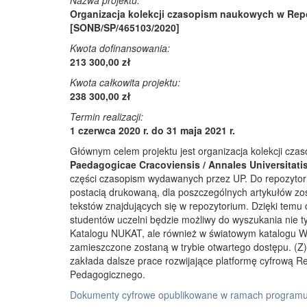
Nazwa projektu:
Organizacja kolekcji czasopism naukowych w Rep
[SONB/SP/465103/2020]
Kwota dofinansowania:
213 300,00 zł
Kwota całkowita projektu:
238 300,00 zł
Termin realizacji:
1 czerwca 2020 r. do 31 maja 2021 r.
Głównym celem projektu jest organizacja kolekcji cz
Paedagogicae Cracoviensis / Annales Universitati
części czasopism wydawanych przez UP. Do repozyto
postacią drukowaną, dla poszczególnych artykułów zos
tekstów znajdujących się w repozytorium. Dzięki temu
studentów uczelni będzie możliwy do wyszukania nie 
Katalogu NUKAT, ale również w światowym katalogu W
zamieszczone zostaną w trybie otwartego dostępu. (Z)r
zakłada dalsze prace rozwijające platformę cyfrową 
Pedagogicznego.
Dokumenty cyfrowe opublikowane w ramach programu