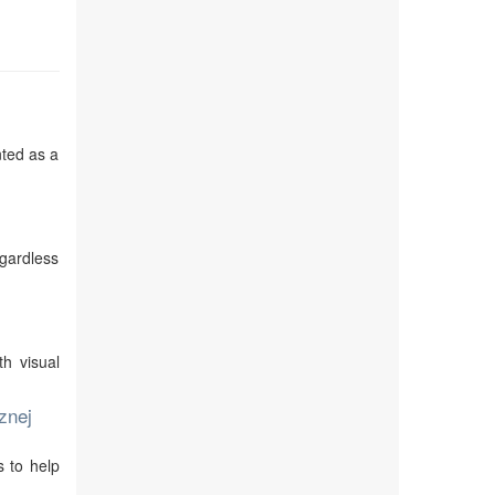
nted as a
egardless
th visual
znej
s to help