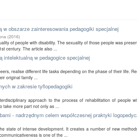
 w obszarze zainteresowania pedagogiki specjalnej
yna
(
2016
)
ality of people with disability. The sexuality of those people was prese
t century. The article also ...
 intelektualną w pedagogice specjalnej
 peers, realise different life tasks depending on the phase of their life. R
r original family ...
nych w zakresie tyflopedagogiki
erdisciplinary approach to the process of rehabilitation of people wi
to take more part not only as ...
bami - nadrzędnym celem współczesnej praktyki logopedyc
in the state of intense development. It creates a number of new method
communicativeness is one of the ...