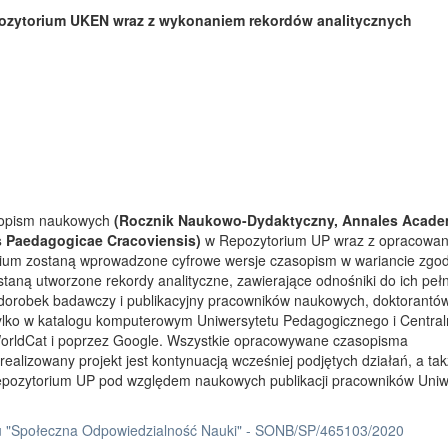
ozytorium UKEN wraz z wykonaniem rekordów analitycznych
asopism naukowych
(Rocznik Naukowo-Dydaktyczny, Annales Acade
s Paedagogicae Cracoviensis)
w Repozytorium UP wraz z opracowa
rium zostaną wprowadzone cyfrowe wersje czasopism w wariancie zgo
taną utworzone rekordy analityczne, zawierające odnośniki do ich peł
 dorobek badawczy i publikacyjny pracowników naukowych, doktorantów
tylko w katalogu komputerowym Uniwersytetu Pedagogicznego i Centra
orldCat i poprzez Google. Wszystkie opracowywane czasopisma
ealizowany projekt jest kontynuacją wcześniej podjętych działań, a ta
Repozytorium UP pod względem naukowych publikacji pracowników Uniw
 "Społeczna Odpowiedzialność Nauki" - SONB/SP/465103/2020