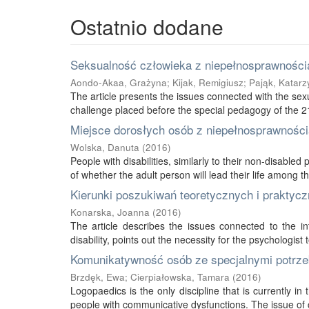
Ostatnio dodane
Seksualność człowieka z niepełnosprawnością
Aondo-Akaa, Grażyna
;
Kijak, Remigiusz
;
Pająk, Katarz
The article presents the issues connected with the sexu
challenge placed before the special pedagogy of the 21s
Miejsce dorosłych osób z niepełnosprawnością
Wolska, Danuta
(
2016
)
People with disabilities, similarly to their non-disabled
of whether the adult person will lead their life among thei
Kierunki poszukiwań teoretycznych i praktycz
Konarska, Joanna
(
2016
)
The article describes the issues connected to the int
disability, points out the necessity for the psychologist 
Komunikatywność osób ze specjalnymi potrze
Brzdęk, Ewa
;
Cierpiałowska, Tamara
(
2016
)
Logopaedics is the only discipline that is currently 
people with communicative dysfunctions. The issue of 