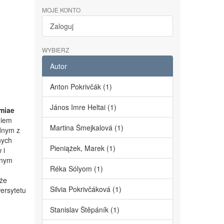
MOJE KONTO
Zaloguj
WYBIERZ
Autor
Anton Pokrivčák (1)
János Imre Heltai (1)
miae
niem
Martina Šmejkalová (1)
dnym z
nych
Pieniążek, Marek (1)
 i
lnym
Réka Sólyom (1)
kże
Silvia Pokrivčáková (1)
ersytetu
Stanislav Štěpáník (1)