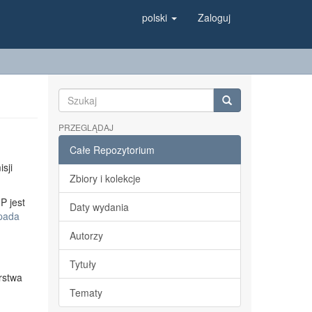
polski
Zaloguj
PRZEGLĄDAJ
Całe Repozytorium
sji
Zbiory i kolekcje
P jest
Daty wydania
opada
Autorzy
Tytuły
rstwa
Tematy