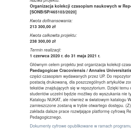
Nazwa projektu:
Organizacja kolekcji czasopism naukowych w Rep
[SONB/SP/465103/2020]
Kwota dofinansowania:
213 300,00 zł
Kwota całkowita projektu:
238 300,00 zł
Termin realizacji:
1 czerwca 2020 r. do 31 maja 2021 r.
Głównym celem projektu jest organizacja kolekcji cz
Paedagogicae Cracoviensis / Annales Universitati
części czasopism wydawanych przez UP. Do repozyto
postacią drukowaną, dla poszczególnych artykułów zos
tekstów znajdujących się w repozytorium. Dzięki temu
studentów uczelni będzie możliwy do wyszukania nie 
Katalogu NUKAT, ale również w światowym katalogu W
zamieszczone zostaną w trybie otwartego dostępu. (Z)r
zakłada dalsze prace rozwijające platformę cyfrową 
Pedagogicznego.
Dokumenty cyfrowe opublikowane w ramach programu