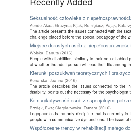
Recently Added
Seksualność człowieka z niepełnosprawnością
Aondo-Akaa, Grażyna
;
Kijak, Remigiusz
;
Pająk, Katarz
The article presents the issues connected with the sexu
challenge placed before the special pedagogy of the 21s
Miejsce dorosłych osób z niepełnosprawnością
Wolska, Danuta
(
2016
)
People with disabilities, similarly to their non-disabled
of whether the adult person will lead their life among thei
Kierunki poszukiwań teoretycznych i praktycz
Konarska, Joanna
(
2016
)
The article describes the issues connected to the int
disability, points out the necessity for the psychologist 
Komunikatywność osób ze specjalnymi potrze
Brzdęk, Ewa
;
Cierpiałowska, Tamara
(
2016
)
Logopaedics is the only discipline that is currently 
people with communicative dysfunctions. The issue of 
Współczesne trendy w rehabilitacji małego d