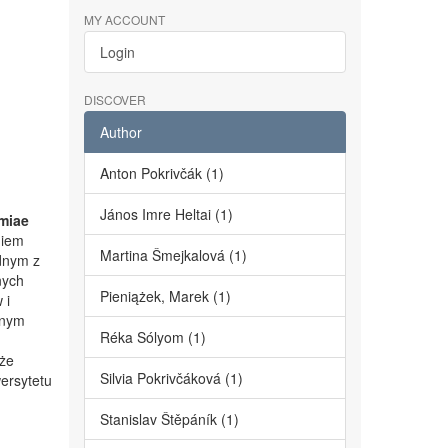
MY ACCOUNT
Login
DISCOVER
Author
Anton Pokrivčák (1)
János Imre Heltai (1)
miae
niem
Martina Šmejkalová (1)
dnym z
nych
Pieniążek, Marek (1)
 i
lnym
Réka Sólyom (1)
kże
Silvia Pokrivčáková (1)
ersytetu
Stanislav Štěpáník (1)