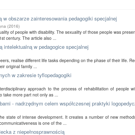
 w obszarze zainteresowania pedagogiki specjalnej
yna
(
2016
)
ality of people with disability. The sexuality of those people was prese
t century. The article also ...
 intelektualną w pedagogice specjalnej
 peers, realise different life tasks depending on the phase of their life. R
r original family ...
nych w zakresie tyflopedagogiki
erdisciplinary approach to the process of rehabilitation of people wi
to take more part not only as ...
bami - nadrzędnym celem współczesnej praktyki logopedyc
in the state of intense development. It creates a number of new method
communicativeness is one of the ...
ziecka z niepełnosprawnością