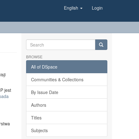
English
Login
BROWSE
All of DSpace
sji
Communities & Collections
P jest
By Issue Date
opada
Authors
Titles
rstwa
Subjects