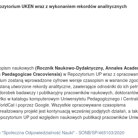
ozytorium UKEN wraz z wykonaniem rekordów analitycznych
asopism naukowych
(Rocznik Naukowo-Dydaktyczny, Annales Acade
s Paedagogicae Cracoviensis)
w Repozytorium UP wraz z opracowa
rium zostaną wprowadzone cyfrowe wersje czasopism w wariancie zgo
taną utworzone rekordy analityczne, zawierające odnośniki do ich peł
 dorobek badawczy i publikacyjny pracowników naukowych, doktorantów
tylko w katalogu komputerowym Uniwersytetu Pedagogicznego i Centra
orldCat i poprzez Google. Wszystkie opracowywane czasopisma
ealizowany projekt jest kontynuacją wcześniej podjętych działań, a ta
Repozytorium UP pod względem naukowych publikacji pracowników Uniw
 "Społeczna Odpowiedzialność Nauki" - SONB/SP/465103/2020