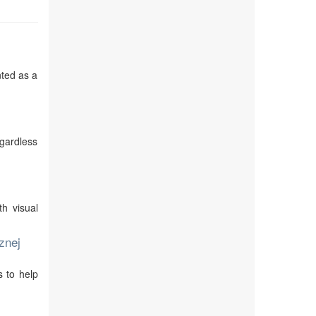
nted as a
egardless
th visual
znej
s to help