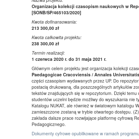
Nazwa projektu:
Organizacja kolekcji czasopism naukowych w Rep
[SONB/SP/465103/2020]
Kwota dofinansowania:
213 300,00 zł
Kwota całkowita projektu:
238 300,00 zł
Termin realizacji:
1 czerwca 2020 r. do 31 maja 2021 r.
Głównym celem projektu jest organizacja kolekcji cz
Paedagogicae Cracoviensis / Annales Universitati
części czasopism wydawanych przez UP. Do repozyto
postacią drukowaną, dla poszczególnych artykułów zos
tekstów znajdujących się w repozytorium. Dzięki temu
studentów uczelni będzie możliwy do wyszukania nie 
Katalogu NUKAT, ale również w światowym katalogu W
zamieszczone zostaną w trybie otwartego dostępu. (Z)r
zakłada dalsze prace rozwijające platformę cyfrową 
Pedagogicznego.
Dokumenty cyfrowe opublikowane w ramach programu