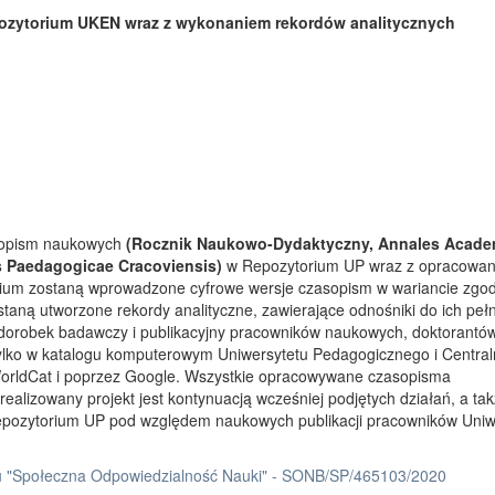
ozytorium UKEN wraz z wykonaniem rekordów analitycznych
asopism naukowych
(Rocznik Naukowo-Dydaktyczny, Annales Acade
s Paedagogicae Cracoviensis)
w Repozytorium UP wraz z opracowa
rium zostaną wprowadzone cyfrowe wersje czasopism w wariancie zgo
taną utworzone rekordy analityczne, zawierające odnośniki do ich peł
 dorobek badawczy i publikacyjny pracowników naukowych, doktorantów
tylko w katalogu komputerowym Uniwersytetu Pedagogicznego i Centra
orldCat i poprzez Google. Wszystkie opracowywane czasopisma
ealizowany projekt jest kontynuacją wcześniej podjętych działań, a ta
Repozytorium UP pod względem naukowych publikacji pracowników Uniw
 "Społeczna Odpowiedzialność Nauki" - SONB/SP/465103/2020