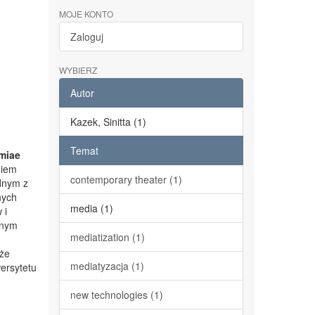
MOJE KONTO
Zaloguj
WYBIERZ
Autor
Kazek, Sinitta (1)
Temat
miae
niem
contemporary theater (1)
dnym z
nych
media (1)
 i
lnym
mediatization (1)
kże
mediatyzacja (1)
ersytetu
new technologies (1)