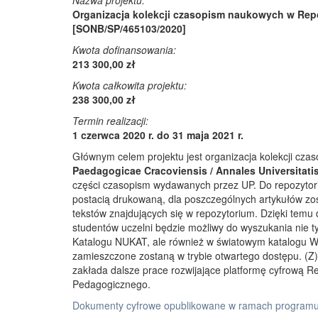
Nazwa projektu:
Organizacja kolekcji czasopism naukowych w Rep
[SONB/SP/465103/2020]
Kwota dofinansowania:
213 300,00 zł
Kwota całkowita projektu:
238 300,00 zł
Termin realizacji:
1 czerwca 2020 r. do 31 maja 2021 r.
Głównym celem projektu jest organizacja kolekcji cz
Paedagogicae Cracoviensis / Annales Universitati
części czasopism wydawanych przez UP. Do repozyto
postacią drukowaną, dla poszczególnych artykułów zos
tekstów znajdujących się w repozytorium. Dzięki temu
studentów uczelni będzie możliwy do wyszukania nie 
Katalogu NUKAT, ale również w światowym katalogu W
zamieszczone zostaną w trybie otwartego dostępu. (Z)r
zakłada dalsze prace rozwijające platformę cyfrową 
Pedagogicznego.
Dokumenty cyfrowe opublikowane w ramach programu