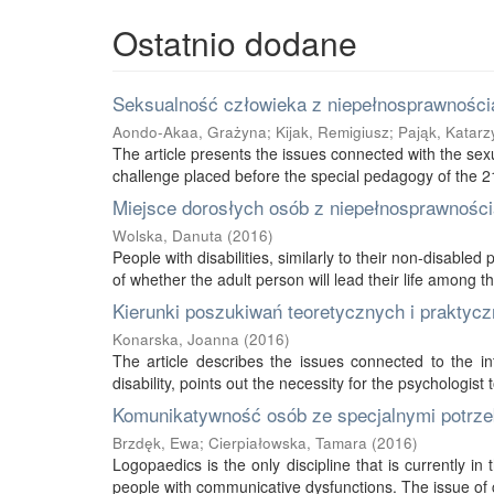
Ostatnio dodane
Seksualność człowieka z niepełnosprawnością
Aondo-Akaa, Grażyna
;
Kijak, Remigiusz
;
Pająk, Katarz
The article presents the issues connected with the sexu
challenge placed before the special pedagogy of the 21s
Miejsce dorosłych osób z niepełnosprawnością
Wolska, Danuta
(
2016
)
People with disabilities, similarly to their non-disabled
of whether the adult person will lead their life among thei
Kierunki poszukiwań teoretycznych i praktycz
Konarska, Joanna
(
2016
)
The article describes the issues connected to the int
disability, points out the necessity for the psychologist 
Komunikatywność osób ze specjalnymi potrze
Brzdęk, Ewa
;
Cierpiałowska, Tamara
(
2016
)
Logopaedics is the only discipline that is currently 
people with communicative dysfunctions. The issue of 