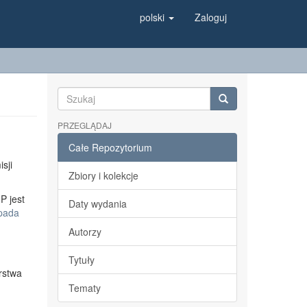
polski
Zaloguj
PRZEGLĄDAJ
Całe Repozytorium
sji
Zbiory i kolekcje
P jest
Daty wydania
opada
Autorzy
Tytuły
rstwa
Tematy