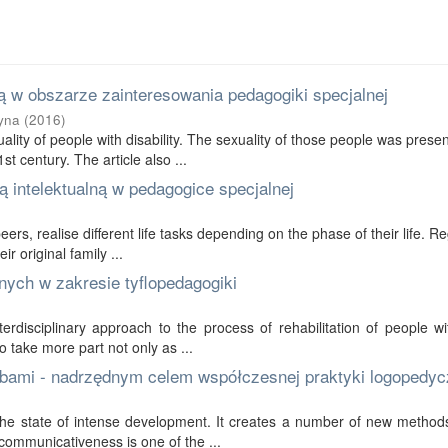
 w obszarze zainteresowania pedagogiki specjalnej
yna
(
2016
)
ality of people with disability. The sexuality of those people was prese
t century. The article also ...
 intelektualną w pedagogice specjalnej
 peers, realise different life tasks depending on the phase of their life. R
r original family ...
nych w zakresie tyflopedagogiki
erdisciplinary approach to the process of rehabilitation of people wi
to take more part not only as ...
bami - nadrzędnym celem współczesnej praktyki logopedyc
in the state of intense development. It creates a number of new method
communicativeness is one of the ...