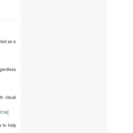
nted as a
egardless
th visual
znej
s to help