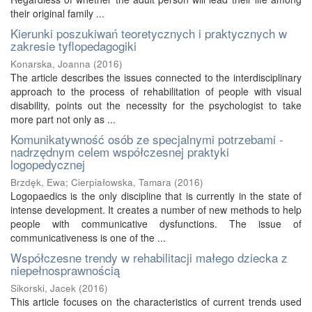
their original family ...
Kierunki poszukiwań teoretycznych i praktycznych w
zakresie tyflopedagogiki
Konarska, Joanna
(
2016
)
The article describes the issues connected to the interdisciplinary
approach to the process of rehabilitation of people with visual
disability, points out the necessity for the psychologist to take
more part not only as ...
Komunikatywność osób ze specjalnymi potrzebami -
nadrzędnym celem współczesnej praktyki
logopedycznej
Brzdęk, Ewa
;
Cierpiałowska, Tamara
(
2016
)
Logopaedics is the only discipline that is currently in the state of
intense development. It creates a number of new methods to help
people with communicative dysfunctions. The issue of
communicativeness is one of the ...
Współczesne trendy w rehabilitacji małego dziecka z
niepełnosprawnością
Sikorski, Jacek
(
2016
)
This article focuses on the characteristics of current trends used