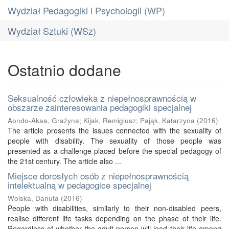
Wydział Pedagogiki i Psychologii (WP)
Wydział Sztuki (WSz)
Ostatnio dodane
Seksualność człowieka z niepełnosprawnością w
obszarze zainteresowania pedagogiki specjalnej
Aondo-Akaa, Grażyna
;
Kijak, Remigiusz
;
Pająk, Katarzyna
(
2016
)
The article presents the issues connected with the sexuality of
people with disability. The sexuality of those people was
presented as a challenge placed before the special pedagogy of
the 21st century. The article also ...
Miejsce dorosłych osób z niepełnosprawnością
intelektualną w pedagogice specjalnej
Wolska, Danuta
(
2016
)
People with disabilities, similarly to their non-disabled peers,
realise different life tasks depending on the phase of their life.
Regardless of whether the adult person will lead their life among