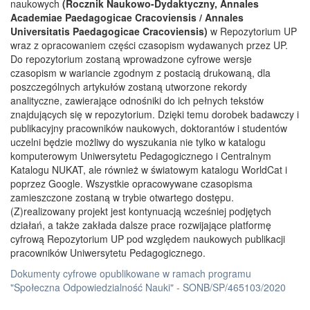
naukowych
(Rocznik Naukowo-Dydaktyczny, Annales
Academiae Paedagogicae Cracoviensis / Annales
Universitatis Paedagogicae Cracoviensis)
w Repozytorium UP
wraz z opracowaniem części czasopism wydawanych przez UP.
Do repozytorium zostaną wprowadzone cyfrowe wersje
czasopism w wariancie zgodnym z postacią drukowaną, dla
poszczególnych artykułów zostaną utworzone rekordy
analityczne, zawierające odnośniki do ich pełnych tekstów
znajdujących się w repozytorium. Dzięki temu dorobek badawczy i
publikacyjny pracowników naukowych, doktorantów i studentów
uczelni będzie możliwy do wyszukania nie tylko w katalogu
komputerowym Uniwersytetu Pedagogicznego i Centralnym
Katalogu NUKAT, ale również w światowym katalogu WorldCat i
poprzez Google. Wszystkie opracowywane czasopisma
zamieszczone zostaną w trybie otwartego dostępu.
(Z)realizowany projekt jest kontynuacją wcześniej podjętych
działań, a także zakłada dalsze prace rozwijające platformę
cyfrową Repozytorium UP pod względem naukowych publikacji
pracowników Uniwersytetu Pedagogicznego.
Dokumenty cyfrowe opublikowane w ramach programu
"Społeczna Odpowiedzialność Nauki" - SONB/SP/465103/2020