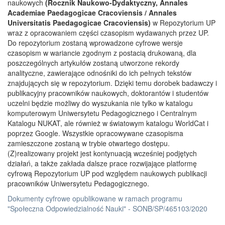
naukowych
(Rocznik Naukowo-Dydaktyczny, Annales
Academiae Paedagogicae Cracoviensis / Annales
Universitatis Paedagogicae Cracoviensis)
w Repozytorium UP
wraz z opracowaniem części czasopism wydawanych przez UP.
Do repozytorium zostaną wprowadzone cyfrowe wersje
czasopism w wariancie zgodnym z postacią drukowaną, dla
poszczególnych artykułów zostaną utworzone rekordy
analityczne, zawierające odnośniki do ich pełnych tekstów
znajdujących się w repozytorium. Dzięki temu dorobek badawczy i
publikacyjny pracowników naukowych, doktorantów i studentów
uczelni będzie możliwy do wyszukania nie tylko w katalogu
komputerowym Uniwersytetu Pedagogicznego i Centralnym
Katalogu NUKAT, ale również w światowym katalogu WorldCat i
poprzez Google. Wszystkie opracowywane czasopisma
zamieszczone zostaną w trybie otwartego dostępu.
(Z)realizowany projekt jest kontynuacją wcześniej podjętych
działań, a także zakłada dalsze prace rozwijające platformę
cyfrową Repozytorium UP pod względem naukowych publikacji
pracowników Uniwersytetu Pedagogicznego.
Dokumenty cyfrowe opublikowane w ramach programu
"Społeczna Odpowiedzialność Nauki" - SONB/SP/465103/2020