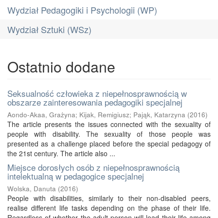
Wydział Pedagogiki i Psychologii (WP)
Wydział Sztuki (WSz)
Ostatnio dodane
Seksualność człowieka z niepełnosprawnością w
obszarze zainteresowania pedagogiki specjalnej
Aondo-Akaa, Grażyna
;
Kijak, Remigiusz
;
Pająk, Katarzyna
(
2016
)
The article presents the issues connected with the sexuality of
people with disability. The sexuality of those people was
presented as a challenge placed before the special pedagogy of
the 21st century. The article also ...
Miejsce dorosłych osób z niepełnosprawnością
intelektualną w pedagogice specjalnej
Wolska, Danuta
(
2016
)
People with disabilities, similarly to their non-disabled peers,
realise different life tasks depending on the phase of their life.
Regardless of whether the adult person will lead their life among