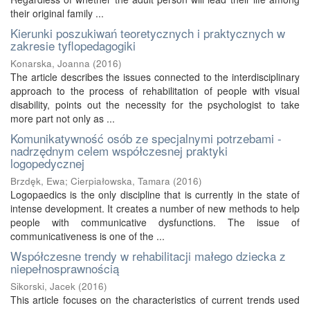
their original family ...
Kierunki poszukiwań teoretycznych i praktycznych w
zakresie tyflopedagogiki
Konarska, Joanna
(
2016
)
The article describes the issues connected to the interdisciplinary
approach to the process of rehabilitation of people with visual
disability, points out the necessity for the psychologist to take
more part not only as ...
Komunikatywność osób ze specjalnymi potrzebami -
nadrzędnym celem współczesnej praktyki
logopedycznej
Brzdęk, Ewa
;
Cierpiałowska, Tamara
(
2016
)
Logopaedics is the only discipline that is currently in the state of
intense development. It creates a number of new methods to help
people with communicative dysfunctions. The issue of
communicativeness is one of the ...
Współczesne trendy w rehabilitacji małego dziecka z
niepełnosprawnością
Sikorski, Jacek
(
2016
)
This article focuses on the characteristics of current trends used