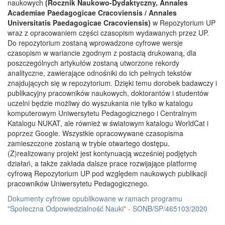
naukowych
(Rocznik Naukowo-Dydaktyczny, Annales
Academiae Paedagogicae Cracoviensis / Annales
Universitatis Paedagogicae Cracoviensis)
w Repozytorium UP
wraz z opracowaniem części czasopism wydawanych przez UP.
Do repozytorium zostaną wprowadzone cyfrowe wersje
czasopism w wariancie zgodnym z postacią drukowaną, dla
poszczególnych artykułów zostaną utworzone rekordy
analityczne, zawierające odnośniki do ich pełnych tekstów
znajdujących się w repozytorium. Dzięki temu dorobek badawczy i
publikacyjny pracowników naukowych, doktorantów i studentów
uczelni będzie możliwy do wyszukania nie tylko w katalogu
komputerowym Uniwersytetu Pedagogicznego i Centralnym
Katalogu NUKAT, ale również w światowym katalogu WorldCat i
poprzez Google. Wszystkie opracowywane czasopisma
zamieszczone zostaną w trybie otwartego dostępu.
(Z)realizowany projekt jest kontynuacją wcześniej podjętych
działań, a także zakłada dalsze prace rozwijające platformę
cyfrową Repozytorium UP pod względem naukowych publikacji
pracowników Uniwersytetu Pedagogicznego.
Dokumenty cyfrowe opublikowane w ramach programu
"Społeczna Odpowiedzialność Nauki" - SONB/SP/465103/2020