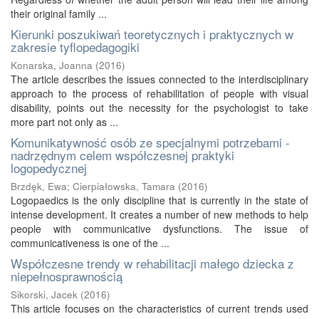
their original family ...
Kierunki poszukiwań teoretycznych i praktycznych w
zakresie tyflopedagogiki
Konarska, Joanna
(
2016
)
The article describes the issues connected to the interdisciplinary
approach to the process of rehabilitation of people with visual
disability, points out the necessity for the psychologist to take
more part not only as ...
Komunikatywność osób ze specjalnymi potrzebami -
nadrzędnym celem współczesnej praktyki
logopedycznej
Brzdęk, Ewa
;
Cierpiałowska, Tamara
(
2016
)
Logopaedics is the only discipline that is currently in the state of
intense development. It creates a number of new methods to help
people with communicative dysfunctions. The issue of
communicativeness is one of the ...
Współczesne trendy w rehabilitacji małego dziecka z
niepełnosprawnością
Sikorski, Jacek
(
2016
)
This article focuses on the characteristics of current trends used