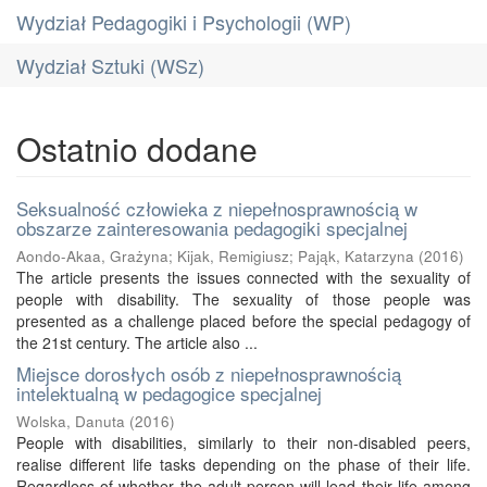
Wydział Pedagogiki i Psychologii (WP)
Wydział Sztuki (WSz)
Ostatnio dodane
Seksualność człowieka z niepełnosprawnością w
obszarze zainteresowania pedagogiki specjalnej
Aondo-Akaa, Grażyna
;
Kijak, Remigiusz
;
Pająk, Katarzyna
(
2016
)
The article presents the issues connected with the sexuality of
people with disability. The sexuality of those people was
presented as a challenge placed before the special pedagogy of
the 21st century. The article also ...
Miejsce dorosłych osób z niepełnosprawnością
intelektualną w pedagogice specjalnej
Wolska, Danuta
(
2016
)
People with disabilities, similarly to their non-disabled peers,
realise different life tasks depending on the phase of their life.
Regardless of whether the adult person will lead their life among