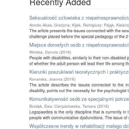
Recently Added
Seksualność człowieka z niepełnosprawnością
Aondo-Akaa, Grażyna
;
Kijak, Remigiusz
;
Pająk, Katarz
The article presents the issues connected with the sexu
challenge placed before the special pedagogy of the 21s
Miejsce dorosłych osób z niepełnosprawnością
Wolska, Danuta
(
2016
)
People with disabilities, similarly to their non-disabled
of whether the adult person will lead their life among thei
Kierunki poszukiwań teoretycznych i praktycz
Konarska, Joanna
(
2016
)
The article describes the issues connected to the int
disability, points out the necessity for the psychologist 
Komunikatywność osób ze specjalnymi potrze
Brzdęk, Ewa
;
Cierpiałowska, Tamara
(
2016
)
Logopaedics is the only discipline that is currently 
people with communicative dysfunctions. The issue of 
Współczesne trendy w rehabilitacji małego d