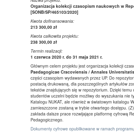
Nazwa projektu:
Organizacja kolekcji czasopism naukowych w Rep
[SONB/SP/465103/2020]
Kwota dofinansowania:
213 300,00 zł
Kwota całkowita projektu:
238 300,00 zł
Termin realizacji:
1 czerwca 2020 r. do 31 maja 2021 r.
Głównym celem projektu jest organizacja kolekcji cz
Paedagogicae Cracoviensis / Annales Universitati
części czasopism wydawanych przez UP. Do repozyto
postacią drukowaną, dla poszczególnych artykułów zos
tekstów znajdujących się w repozytorium. Dzięki temu
studentów uczelni będzie możliwy do wyszukania nie 
Katalogu NUKAT, ale również w światowym katalogu W
zamieszczone zostaną w trybie otwartego dostępu. (Z)r
zakłada dalsze prace rozwijające platformę cyfrową 
Pedagogicznego.
Dokumenty cyfrowe opublikowane w ramach programu