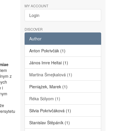
MY ACCOUNT
Login
DISCOVER
Author
Anton Pokrivčák (1)
János Imre Heltai (1)
miae
niem
Martina Šmejkalová (1)
dnym z
nych
Pieniążek, Marek (1)
 i
lnym
Réka Sólyom (1)
kże
Silvia Pokrivčáková (1)
ersytetu
Stanislav Štěpáník (1)