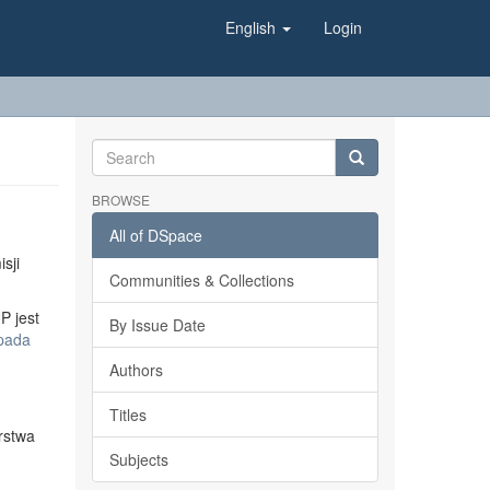
English
Login
BROWSE
All of DSpace
sji
Communities & Collections
P jest
By Issue Date
opada
Authors
Titles
rstwa
Subjects