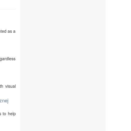
nted as a
egardless
th visual
znej
s to help