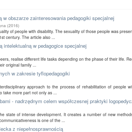
 w obszarze zainteresowania pedagogiki specjalnej
yna
(
2016
)
ality of people with disability. The sexuality of those people was prese
t century. The article also ...
 intelektualną w pedagogice specjalnej
 peers, realise different life tasks depending on the phase of their life. R
r original family ...
nych w zakresie tyflopedagogiki
erdisciplinary approach to the process of rehabilitation of people wi
to take more part not only as ...
bami - nadrzędnym celem współczesnej praktyki logopedyc
in the state of intense development. It creates a number of new method
communicativeness is one of the ...
ziecka z niepełnosprawnością