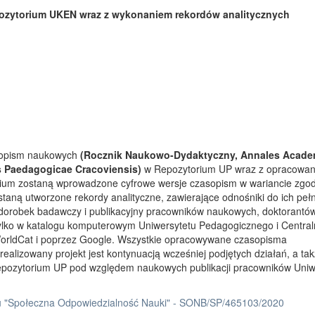
ozytorium UKEN wraz z wykonaniem rekordów analitycznych
asopism naukowych
(Rocznik Naukowo-Dydaktyczny, Annales Acade
s Paedagogicae Cracoviensis)
w Repozytorium UP wraz z opracowa
rium zostaną wprowadzone cyfrowe wersje czasopism w wariancie zgo
taną utworzone rekordy analityczne, zawierające odnośniki do ich peł
 dorobek badawczy i publikacyjny pracowników naukowych, doktorantów
tylko w katalogu komputerowym Uniwersytetu Pedagogicznego i Centra
orldCat i poprzez Google. Wszystkie opracowywane czasopisma
ealizowany projekt jest kontynuacją wcześniej podjętych działań, a ta
Repozytorium UP pod względem naukowych publikacji pracowników Uniw
 "Społeczna Odpowiedzialność Nauki" - SONB/SP/465103/2020