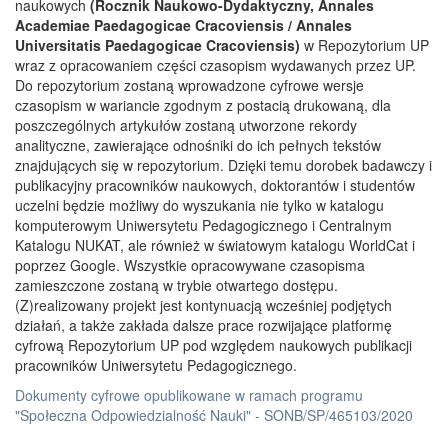
naukowych
(Rocznik Naukowo-Dydaktyczny, Annales
Academiae Paedagogicae Cracoviensis / Annales
Universitatis Paedagogicae Cracoviensis)
w Repozytorium UP
wraz z opracowaniem części czasopism wydawanych przez UP.
Do repozytorium zostaną wprowadzone cyfrowe wersje
czasopism w wariancie zgodnym z postacią drukowaną, dla
poszczególnych artykułów zostaną utworzone rekordy
analityczne, zawierające odnośniki do ich pełnych tekstów
znajdujących się w repozytorium. Dzięki temu dorobek badawczy i
publikacyjny pracowników naukowych, doktorantów i studentów
uczelni będzie możliwy do wyszukania nie tylko w katalogu
komputerowym Uniwersytetu Pedagogicznego i Centralnym
Katalogu NUKAT, ale również w światowym katalogu WorldCat i
poprzez Google. Wszystkie opracowywane czasopisma
zamieszczone zostaną w trybie otwartego dostępu.
(Z)realizowany projekt jest kontynuacją wcześniej podjętych
działań, a także zakłada dalsze prace rozwijające platformę
cyfrową Repozytorium UP pod względem naukowych publikacji
pracowników Uniwersytetu Pedagogicznego.
Dokumenty cyfrowe opublikowane w ramach programu
"Społeczna Odpowiedzialność Nauki" - SONB/SP/465103/2020