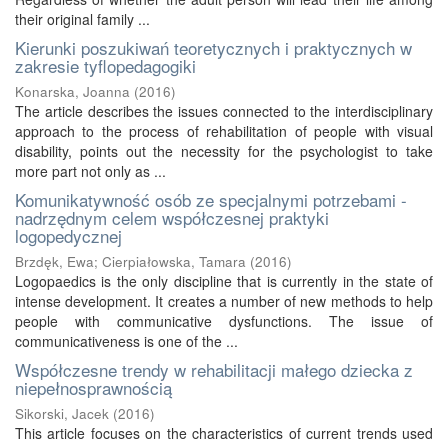
their original family ...
Kierunki poszukiwań teoretycznych i praktycznych w
zakresie tyflopedagogiki
Konarska, Joanna
(
2016
)
The article describes the issues connected to the interdisciplinary
approach to the process of rehabilitation of people with visual
disability, points out the necessity for the psychologist to take
more part not only as ...
Komunikatywność osób ze specjalnymi potrzebami -
nadrzędnym celem współczesnej praktyki
logopedycznej
Brzdęk, Ewa
;
Cierpiałowska, Tamara
(
2016
)
Logopaedics is the only discipline that is currently in the state of
intense development. It creates a number of new methods to help
people with communicative dysfunctions. The issue of
communicativeness is one of the ...
Współczesne trendy w rehabilitacji małego dziecka z
niepełnosprawnością
Sikorski, Jacek
(
2016
)
This article focuses on the characteristics of current trends used