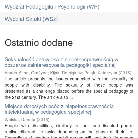
Wydział Pedagogiki i Psychologii (WP)
Wydział Sztuki (WSz)
Ostatnio dodane
Seksualność człowieka z niepełnosprawnością w
obszarze zainteresowania pedagogiki specjalnej
Aondo-Akaa, Grażyna
;
Kijak, Remigiusz
;
Pająk, Katarzyna
(
2016
)
The article presents the issues connected with the sexuality of
people with disability. The sexuality of those people was
presented as a challenge placed before the special pedagogy of
the 21st century. The article also ...
Miejsce dorosłych osób z niepełnosprawnością
intelektualną w pedagogice specjalnej
Wolska, Danuta
(
2016
)
People with disabilities, similarly to their non-disabled peers,
realise different life tasks depending on the phase of their life.
Regardless of whether the adult person will lead their life among