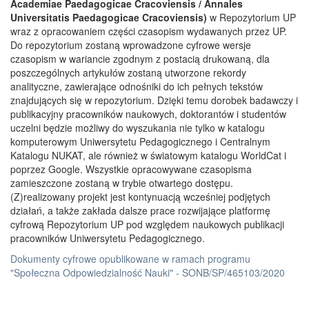
Academiae Paedagogicae Cracoviensis / Annales
Universitatis Paedagogicae Cracoviensis)
w Repozytorium UP
wraz z opracowaniem części czasopism wydawanych przez UP.
Do repozytorium zostaną wprowadzone cyfrowe wersje
czasopism w wariancie zgodnym z postacią drukowaną, dla
poszczególnych artykułów zostaną utworzone rekordy
analityczne, zawierające odnośniki do ich pełnych tekstów
znajdujących się w repozytorium. Dzięki temu dorobek badawczy i
publikacyjny pracowników naukowych, doktorantów i studentów
uczelni będzie możliwy do wyszukania nie tylko w katalogu
komputerowym Uniwersytetu Pedagogicznego i Centralnym
Katalogu NUKAT, ale również w światowym katalogu WorldCat i
poprzez Google. Wszystkie opracowywane czasopisma
zamieszczone zostaną w trybie otwartego dostępu.
(Z)realizowany projekt jest kontynuacją wcześniej podjętych
działań, a także zakłada dalsze prace rozwijające platformę
cyfrową Repozytorium UP pod względem naukowych publikacji
pracowników Uniwersytetu Pedagogicznego.
Dokumenty cyfrowe opublikowane w ramach programu
"Społeczna Odpowiedzialność Nauki" - SONB/SP/465103/2020