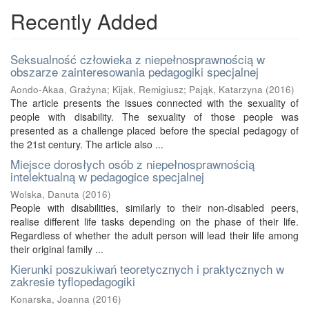
Recently Added
Seksualność człowieka z niepełnosprawnością w
obszarze zainteresowania pedagogiki specjalnej
Aondo-Akaa, Grażyna
;
Kijak, Remigiusz
;
Pająk, Katarzyna
(
2016
)
The article presents the issues connected with the sexuality of
people with disability. The sexuality of those people was
presented as a challenge placed before the special pedagogy of
the 21st century. The article also ...
Miejsce dorosłych osób z niepełnosprawnością
intelektualną w pedagogice specjalnej
Wolska, Danuta
(
2016
)
People with disabilities, similarly to their non-disabled peers,
realise different life tasks depending on the phase of their life.
Regardless of whether the adult person will lead their life among
their original family ...
Kierunki poszukiwań teoretycznych i praktycznych w
zakresie tyflopedagogiki
Konarska, Joanna
(
2016
)