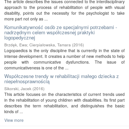
The article describes the issues connected to the interdisciplinary
approach to the process of rehabilitation of people with visual
disability, points out the necessity for the psychologist to take
more part not only as ...
Komunikatywność osób ze specjalnymi potrzebami -
nadrzędnym celem współczesnej praktyki
logopedycznej
Brzdęk, Ewa
;
Cierpiałowska, Tamara
(
2016
)
Logopaedics is the only discipline that is currently in the state of
intense development. It creates a number of new methods to help
people with communicative dysfunctions. The issue of
communicativeness is one of the ...
Współczesne trendy w rehabilitacji małego dziecka z
niepełnosprawnością
Sikorski, Jacek
(
2016
)
This article focuses on the characteristics of current trends used
in the rehabilitation of young children with disabilities. Its first part
describes the term rehabilitation, and distinguishes the basic
kinds of ...
View more