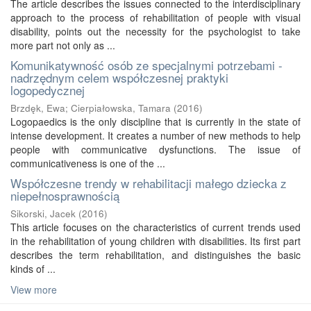
The article describes the issues connected to the interdisciplinary
approach to the process of rehabilitation of people with visual
disability, points out the necessity for the psychologist to take
more part not only as ...
Komunikatywność osób ze specjalnymi potrzebami -
nadrzędnym celem współczesnej praktyki
logopedycznej
Brzdęk, Ewa
;
Cierpiałowska, Tamara
(
2016
)
Logopaedics is the only discipline that is currently in the state of
intense development. It creates a number of new methods to help
people with communicative dysfunctions. The issue of
communicativeness is one of the ...
Współczesne trendy w rehabilitacji małego dziecka z
niepełnosprawnością
Sikorski, Jacek
(
2016
)
This article focuses on the characteristics of current trends used
in the rehabilitation of young children with disabilities. Its first part
describes the term rehabilitation, and distinguishes the basic
kinds of ...
View more