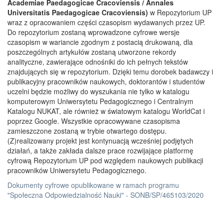
Academiae Paedagogicae Cracoviensis / Annales
Universitatis Paedagogicae Cracoviensis)
w Repozytorium UP
wraz z opracowaniem części czasopism wydawanych przez UP.
Do repozytorium zostaną wprowadzone cyfrowe wersje
czasopism w wariancie zgodnym z postacią drukowaną, dla
poszczególnych artykułów zostaną utworzone rekordy
analityczne, zawierające odnośniki do ich pełnych tekstów
znajdujących się w repozytorium. Dzięki temu dorobek badawczy i
publikacyjny pracowników naukowych, doktorantów i studentów
uczelni będzie możliwy do wyszukania nie tylko w katalogu
komputerowym Uniwersytetu Pedagogicznego i Centralnym
Katalogu NUKAT, ale również w światowym katalogu WorldCat i
poprzez Google. Wszystkie opracowywane czasopisma
zamieszczone zostaną w trybie otwartego dostępu.
(Z)realizowany projekt jest kontynuacją wcześniej podjętych
działań, a także zakłada dalsze prace rozwijające platformę
cyfrową Repozytorium UP pod względem naukowych publikacji
pracowników Uniwersytetu Pedagogicznego.
Dokumenty cyfrowe opublikowane w ramach programu
"Społeczna Odpowiedzialność Nauki" - SONB/SP/465103/2020