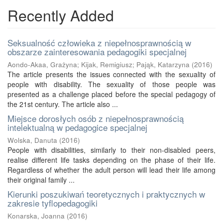
Recently Added
Seksualność człowieka z niepełnosprawnością w
obszarze zainteresowania pedagogiki specjalnej
Aondo-Akaa, Grażyna
;
Kijak, Remigiusz
;
Pająk, Katarzyna
(
2016
)
The article presents the issues connected with the sexuality of
people with disability. The sexuality of those people was
presented as a challenge placed before the special pedagogy of
the 21st century. The article also ...
Miejsce dorosłych osób z niepełnosprawnością
intelektualną w pedagogice specjalnej
Wolska, Danuta
(
2016
)
People with disabilities, similarly to their non-disabled peers,
realise different life tasks depending on the phase of their life.
Regardless of whether the adult person will lead their life among
their original family ...
Kierunki poszukiwań teoretycznych i praktycznych w
zakresie tyflopedagogiki
Konarska, Joanna
(
2016
)