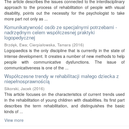
The article describes the issues connected to the interdisciplinary
approach to the process of rehabilitation of people with visual
disability, points out the necessity for the psychologist to take
more part not only as ...
Komunikatywność osób ze specjalnymi potrzebami -
nadrzędnym celem współczesnej praktyki
logopedycznej
Brzdęk, Ewa
;
Cierpiałowska, Tamara
(
2016
)
Logopaedics is the only discipline that is currently in the state of
intense development. It creates a number of new methods to help
people with communicative dysfunctions. The issue of
communicativeness is one of the ...
Współczesne trendy w rehabilitacji małego dziecka z
niepełnosprawnością
Sikorski, Jacek
(
2016
)
This article focuses on the characteristics of current trends used
in the rehabilitation of young children with disabilities. Its first part
describes the term rehabilitation, and distinguishes the basic
kinds of ...
View more