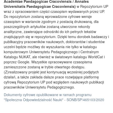
Academiae Paedagogicae Cracoviensis / Annales
Universitatis Paedagogicae Cracoviensis)
w Repozytorium UP
wraz z opracowaniem części czasopism wydawanych przez UP.
Do repozytorium zostaną wprowadzone cyfrowe wersje
czasopism w wariancie zgodnym z postacią drukowaną, dla
poszczególnych artykułów zostaną utworzone rekordy
analityczne, zawierające odnośniki do ich pełnych tekstów
znajdujących się w repozytorium. Dzięki temu dorobek badawczy i
publikacyjny pracowników naukowych, doktorantów i studentów
uczelni będzie możliwy do wyszukania nie tylko w katalogu
komputerowym Uniwersytetu Pedagogicznego i Centralnym
Katalogu NUKAT, ale również w światowym katalogu WorldCat i
poprzez Google. Wszystkie opracowywane czasopisma
zamieszczone zostaną w trybie otwartego dostępu.
(Z)realizowany projekt jest kontynuacją wcześniej podjętych
działań, a także zakłada dalsze prace rozwijające platformę
cyfrową Repozytorium UP pod względem naukowych publikacji
pracowników Uniwersytetu Pedagogicznego.
Dokumenty cyfrowe opublikowane w ramach programu
"Społeczna Odpowiedzialność Nauki" - SONB/SP/465103/2020