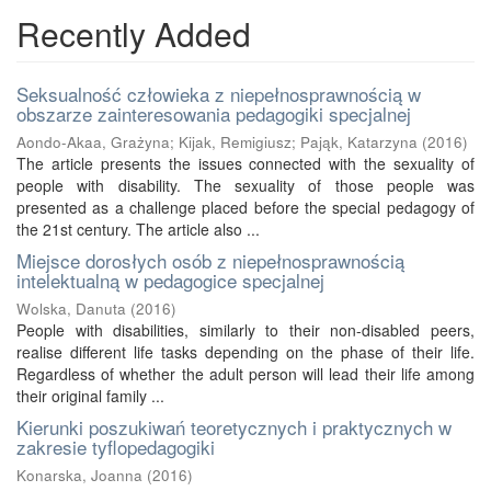
Recently Added
Seksualność człowieka z niepełnosprawnością w
obszarze zainteresowania pedagogiki specjalnej
Aondo-Akaa, Grażyna
;
Kijak, Remigiusz
;
Pająk, Katarzyna
(
2016
)
The article presents the issues connected with the sexuality of
people with disability. The sexuality of those people was
presented as a challenge placed before the special pedagogy of
the 21st century. The article also ...
Miejsce dorosłych osób z niepełnosprawnością
intelektualną w pedagogice specjalnej
Wolska, Danuta
(
2016
)
People with disabilities, similarly to their non-disabled peers,
realise different life tasks depending on the phase of their life.
Regardless of whether the adult person will lead their life among
their original family ...
Kierunki poszukiwań teoretycznych i praktycznych w
zakresie tyflopedagogiki
Konarska, Joanna
(
2016
)