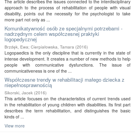
The article describes the issues connected to the interdisciplinary
approach to the process of rehabilitation of people with visual
disability, points out the necessity for the psychologist to take
more part not only as ...
Komunikatywność osób ze specjalnymi potrzebami -
nadrzędnym celem współczesnej praktyki
logopedycznej
Brzdęk, Ewa
;
Cierpiałowska, Tamara
(
2016
)
Logopaedics is the only discipline that is currently in the state of
intense development. It creates a number of new methods to help
people with communicative dysfunctions. The issue of
communicativeness is one of the ...
Współczesne trendy w rehabilitacji małego dziecka z
niepełnosprawnością
Sikorski, Jacek
(
2016
)
This article focuses on the characteristics of current trends used
in the rehabilitation of young children with disabilities. Its first part
describes the term rehabilitation, and distinguishes the basic
kinds of ...
View more