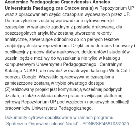
Academiae Paedagogicae Cracoviensis / Annales
Universitatis Paedagogicae Cracoviensis)
w Repozytorium UP
wraz z opracowaniem części czasopism wydawanych przez UP.
Do repozytorium zostaną wprowadzone cyfrowe wersje
czasopism w wariancie zgodnym z postacią drukowaną, dla
poszczególnych artykułów zostaną utworzone rekordy
analityczne, zawierające odnośniki do ich pełnych tekstów
znajdujących się w repozytorium. Dzięki temu dorobek badawczy i
publikacyjny pracowników naukowych, doktorantów i studentów
uczelni będzie możliwy do wyszukania nie tylko w katalogu
komputerowym Uniwersytetu Pedagogicznego i Centralnym
Katalogu NUKAT, ale również w światowym katalogu WorldCat i
poprzez Google. Wszystkie opracowywane czasopisma
zamieszczone zostaną w trybie otwartego dostępu.
(Z)realizowany projekt jest kontynuacją wcześniej podjętych
działań, a także zakłada dalsze prace rozwijające platformę
cyfrową Repozytorium UP pod względem naukowych publikacji
pracowników Uniwersytetu Pedagogicznego.
Dokumenty cyfrowe opublikowane w ramach programu
"Społeczna Odpowiedzialność Nauki" - SONB/SP/465103/2020