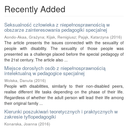
Recently Added
Seksualność człowieka z niepełnosprawnością w
obszarze zainteresowania pedagogiki specjalnej
Aondo-Akaa, Grażyna
;
Kijak, Remigiusz
;
Pająk, Katarzyna
(
2016
)
The article presents the issues connected with the sexuality of
people with disability. The sexuality of those people was
presented as a challenge placed before the special pedagogy of
the 21st century. The article also ...
Miejsce dorosłych osób z niepełnosprawnością
intelektualną w pedagogice specjalnej
Wolska, Danuta
(
2016
)
People with disabilities, similarly to their non-disabled peers,
realise different life tasks depending on the phase of their life.
Regardless of whether the adult person will lead their life among
their original family ...
Kierunki poszukiwań teoretycznych i praktycznych w
zakresie tyflopedagogiki
Konarska, Joanna
(
2016
)