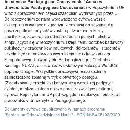
Academiae Paedagogicae Cracoviensis / Annales
Universitatis Paedagogicae Cracoviensis)
w Repozytorium UP
wraz z opracowaniem części czasopism wydawanych przez UP.
Do repozytorium zostaną wprowadzone cyfrowe wersje
czasopism w wariancie zgodnym z postacią drukowaną, dla
poszczególnych artykułów zostaną utworzone rekordy
analityczne, zawierające odnośniki do ich pełnych tekstów
znajdujących się w repozytorium. Dzięki temu dorobek badawczy i
publikacyjny pracowników naukowych, doktorantów i studentów
uczelni będzie możliwy do wyszukania nie tylko w katalogu
komputerowym Uniwersytetu Pedagogicznego i Centralnym
Katalogu NUKAT, ale również w światowym katalogu WorldCat i
poprzez Google. Wszystkie opracowywane czasopisma
zamieszczone zostaną w trybie otwartego dostępu.
(Z)realizowany projekt jest kontynuacją wcześniej podjętych
działań, a także zakłada dalsze prace rozwijające platformę
cyfrową Repozytorium UP pod względem naukowych publikacji
pracowników Uniwersytetu Pedagogicznego.
Dokumenty cyfrowe opublikowane w ramach programu
"Społeczna Odpowiedzialność Nauki" - SONB/SP/465103/2020