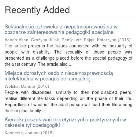
Recently Added
Seksualność człowieka z niepełnosprawnością w
obszarze zainteresowania pedagogiki specjalnej
Aondo-Akaa, Grażyna
;
Kijak, Remigiusz
;
Pająk, Katarzyna
(
2016
)
The article presents the issues connected with the sexuality of
people with disability. The sexuality of those people was
presented as a challenge placed before the special pedagogy of
the 21st century. The article also ...
Miejsce dorosłych osób z niepełnosprawnością
intelektualną w pedagogice specjalnej
Wolska, Danuta
(
2016
)
People with disabilities, similarly to their non-disabled peers,
realise different life tasks depending on the phase of their life.
Regardless of whether the adult person will lead their life among
their original family ...
Kierunki poszukiwań teoretycznych i praktycznych w
zakresie tyflopedagogiki
Konarska, Joanna
(
2016
)