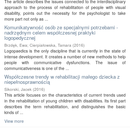
The article describes the issues connected to the interdisciplinary
approach to the process of rehabilitation of people with visual
disability, points out the necessity for the psychologist to take
more part not only as ...
Komunikatywność osób ze specjalnymi potrzebami -
nadrzędnym celem współczesnej praktyki
logopedycznej
Brzdęk, Ewa
;
Cierpiałowska, Tamara
(
2016
)
Logopaedics is the only discipline that is currently in the state of
intense development. It creates a number of new methods to help
people with communicative dysfunctions. The issue of
communicativeness is one of the ...
Współczesne trendy w rehabilitacji małego dziecka z
niepełnosprawnością
Sikorski, Jacek
(
2016
)
This article focuses on the characteristics of current trends used
in the rehabilitation of young children with disabilities. Its first part
describes the term rehabilitation, and distinguishes the basic
kinds of ...
View more