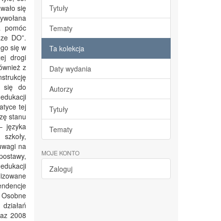
wało się
Tytuły
zywołana
ma pomóc
Tematy
dze DO”.
go się w
Ta kolekcja
ej drogi
ównież z
Daty wydania
trukcję
ę się do
Autorzy
dukacji
tyce tej
Tytuły
izę stanu
– języka
Tematy
 szkoły,
 uwagi na
MOJE KONTO
postawy,
edukacji
Zaloguj
lizowane
endencje
. Osobne
działań
raz 2008