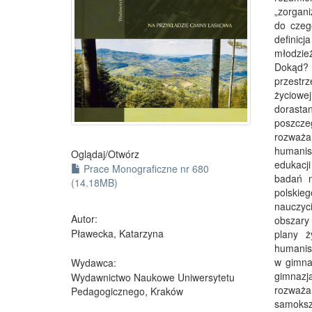
„zorgan
do czeg
definic
młodzież
Dokąd? P
przestr
życiowe
dorast
poszcze
rozważ
humanis
Oglądaj/
Otwórz
edukacji
Prace Monograficzne nr 680
badań n
(14.18MB)
polskie
nauczyci
Autor:
obszary
Pławecka, Katarzyna
plany ż
humanist
w gimna
Wydawca:
gimnazj
Wydawnictwo Naukowe Uniwersytetu
rozważ
Pedagogicznego, Kraków
samoksz