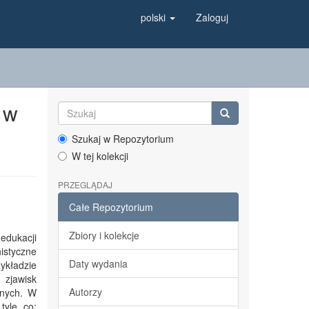
polski
Zaloguj
 w
Szukaj w Repozytorium
W tej kolekcji
PRZEGLĄDAJ
Całe Repozytorium
Zbiory i kolekcje
edukacji
istyczne
Daty wydania
ykładzie
 zjawisk
Autorzy
anych. W
yle, co: