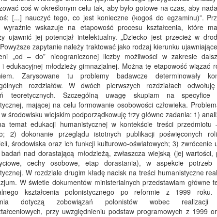
izować coś w określonym celu tak, aby było gotowe na czas, aby nada
oś; [...] nauczyć tego, co jest konieczne (kogoś do egzaminu)”. Pr
ja wyraźnie wskazuje na etapowość procesu kształcenia, które 
y ujawnić jej potencjał intelektualny. „Dziecko jest przecież w dro
owyższe zapytanie należy traktować jako rodzaj kierunku ujawniające
zeni „od – do” nieograniczonej liczby możliwości w zakresie dalsz
j i edukacyjnej młodzieży gimnazjalnej. Można tę etapowość wiązać r
aniem. Zarysowane tu problemy badawcze determinowały kons
gólnych rozdziałów. W dwóch pierwszych rozdziałach odwołuj
ań teoretycznych. Szczególną uwagę skupiam na specyfice e
tycznej, mającej na celu formowanie osobowości człowieka. Problema
 w środowisku wiejskim podporządkowuję trzy główne zadania: 1) anal
a temat edukacji humanistycznej w kontekście treści przedmiotu 
go; 2) dokonanie przeglądu istotnych publikacji poświęconych roli
eli, środowiska oraz ich funkcji kulturowo-oświatowych; 3) zwrócenie
 badań nad dorastającą młodzieżą, zwłaszcza wiejską (jej wartości, 
yciowe, cechy osobowe, etap dorastania), w aspekcie potrzeb 
ycznej. W rozdziale drugim kładę nacisk na treści humanistyczne rea
zjum. W świetle dokumentów ministerialnych przedstawiam główne t
alnego kształcenia polonistycznego po reformie z 1999 roku
ania dotyczą zobowiązań polonistów wobec realizacji 
tałceniowych, przy uwzględnieniu podstaw programowych z 1999 o