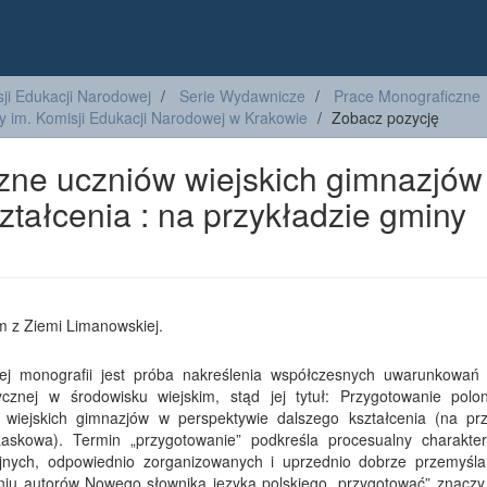
ji Edukacji Narodowej
Serie Wydawnicze
Prace Monograficzne
y im. Komisji Edukacji Narodowej w Krakowie
Zobacz pozycję
zne uczniów wiejskich gimnazjów
tałcenia : na przykładzie gminy
 z Ziemi Limanowskiej.
ej monografii jest próba nakreślenia współczesnych uwarunkowań 
tycznej w środowisku wiejskim, stąd jej tytuł: Przygotowanie polon
 wiejskich gimnazjów w perspektywie dalszego kształcenia (na prz
askowa). Termin „przygotowanie” podkreśla procesualny charakter
jnych, odpowiednio zorganizowanych i uprzednio dobrze przemyśl
niu autorów Nowego słownika języka polskiego „przygotować” znaczy t