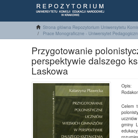
Strona główna Repozytorium Uniwersytetu Komis
Prace Monograficzne - Uniwersytet Pedagogiczn
Przygotowanie polonistyc
perspektywie dalszego ksz
Laskowa
Opis:
Rodakom
Celem t
polonis
uczniów
gminy L
edukacy
rozumie