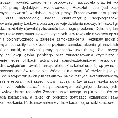
oruszam również zagadnienia osobowości nauczyciela oraz jej w
ność pracy dydaktyczno-wychowawczej. Rozdział trzeci jest zap
znych rozważań w dalszej części pracy. Przedstawiam tam probl
eg oraz metodologię badań, charakteryzuję socjologiczno-ku
wania gminy Laskowa oraz zarysowuję działania nauczycieli i szkół g
 dwa rozdziały ujawniają złożoność badanego problemu. Dokonuję tam
wej i ilościowej materiałów empirycznych, a w rozdziale czwartym opisu
enia polonistycznego w zakresie samokształcenia. Rezultaty moich 
znych pozwoliły na określenie poziomu samokształcenia gimnazjalist
ji do nauki, organizacji pracy, sposobów uczenia się. Stan przyg
ży do lekcji języka polskiego oraz zainteresowania czytelnicze 
ienie egzemplifikacji aktywności samokształceniowej respond
h uwzględniam również funkcje biblioteki szkolnej oraz jej wpływ na r
esowania uczniów rozmaitymi źródłami informacji. W rozdziale piątym
e edukacyjne wiejskich gimnazjalistów na tle różnych uwarunkowań: w
zainteresowań, roli przedmiotów nauczania (zwłaszcza języka pols
niu tych zainteresowań, dotychczasowych osiągnięć edukacyjnych
 wykształcenia rodziców. Zwracam także uwagę na plany uczniów zw
acją kształcenia, a także ich projekcje dotyczące działalności zaw
 zamieszkania. Podsumowaniem wyników badań są wnioski końcowe.