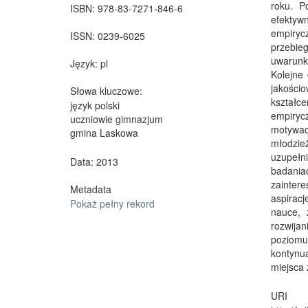
roku. P
ISBN:
978-83-7271-846-6
efektyw
empiryc
ISSN:
0239-6025
przebi
uwarunko
Język:
pl
Kolejne
jakościo
Słowa kluczowe:
kształc
język polski
empiryc
uczniowie gimnazjum
motywac
gmina Laskowa
młodzie
uzupełn
Data: 2013
badaniac
zainter
Metadata
aspiracj
Pokaż pełny rekord
nauce, 
rozwija
poziomu
kontynu
miejsca
URI