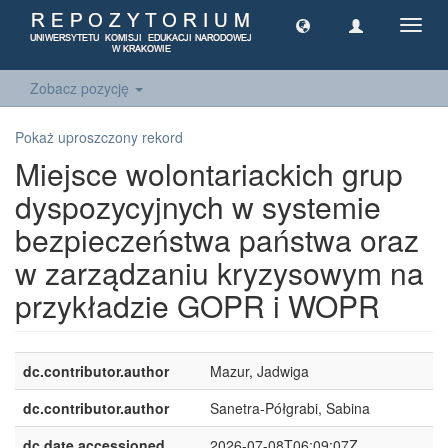
Toggl
navig
Zobacz pozycję
Pokaż uproszczony rekord
Miejsce wolontariackich grup
dyspozycyjnych w systemie
bezpieczeństwa państwa oraz
w zarządzaniu kryzysowym na
przykładzie GOPR i WOPR
dc.contributor.author
Mazur, Jadwiga
dc.contributor.author
Sanetra-Półgrabi, Sabina
dc.date.accessioned
2026-07-08T06:09:07Z