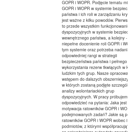
GOPR i WOPR. Podjęcie tematu miej
GOPR i WOPR w systemie bezpiecze
państwa i ich roli w zarządzaniu kry
jest ważne z kilku powodów. Pierwszy
to przede wszystkim funkcjonowanie 
dyspozycyjnych w systemie bezpiecz
wewnętrznego państwa, a kolejny - to
niepełne docenienie roli GOPR i WO
tym systemie oraz potrzeba nadania 
odpowiedniej rangi w strategii
bezpieczeństwa państwa i pełnego
wykorzystania rezerw tkwiących w kap
ludzkim tych grup. Nasze opracowanie
wstępem do dalszych obszerniejszych
w których zostaną podjęte szczegóło
analizy wolontariackich grup
dyspozycyjnych. W pracy próbujemy
odpowiedzieć na pytania: Jaka jest
motywacja ratowników GOPR i WOP
podejmowanych zadań? Jakie są pos
ratowników GOPR i WOPR wobec inn
podmiotów, z którymi współpracują? 