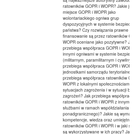
są najważniejsze autorytety zawodo
ratowników GOPR i WOPR? Jakie jes
miejsce GOPR i WOPR jako
wolontariackiego ogniwa grup
dyspozycyjnych w systemie bezpiecz
państwa? Czy rozwiązania prawne or
finansowanie są przez ratowników G
WOPR oceniane jako pozytywne? Ja
przebiega współpraca GOPR i WOPR
innymi ogniwami w systemie bezpiec
(militarnym, paramilitarnym i cywilny
przebiega współpraca GOPR i WOPR
jednostkami samorządu terytorialneg
przebiega współpraca ratowników G
WOPR z lokalnymi społecznościami 
sytuacjach zagrożenia i w sytuacji br
zagrożeń? Jak przebiega współpraca
ratowników GOPR i WOPR z innymi
służbami w ramach współdziałania
ponadgranicznego)? Jakie są wyma
kompetencje, wiedza oraz umiejętnoś
ratowników GOPR i WOPR i w jaki sp
są wykorzystywane w ich pracy? Jaki