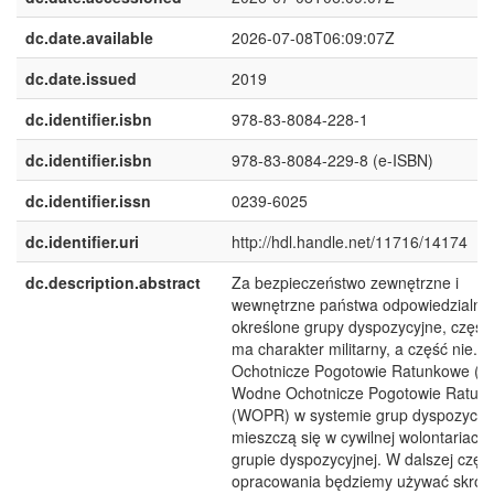
dc.date.available
2026-07-08T06:09:07Z
dc.date.issued
2019
dc.identifier.isbn
978-83-8084-228-1
dc.identifier.isbn
978-83-8084-229-8 (e-ISBN)
dc.identifier.issn
0239-6025
dc.identifier.uri
http://hdl.handle.net/11716/14174
dc.description.abstract
Za bezpieczeństwo zewnętrzne i
wewnętrzne państwa odpowiedzialne
określone grupy dyspozycyjne, część 
ma charakter militarny, a część nie. 
Ochotnicze Pogotowie Ratunkowe (G
Wodne Ochotnicze Pogotowie Ratun
(WOPR) w systemie grup dyspozycyj
mieszczą się w cywilnej wolontariacki
grupie dyspozycyjnej. W dalszej częśc
opracowania będziemy używać skrót