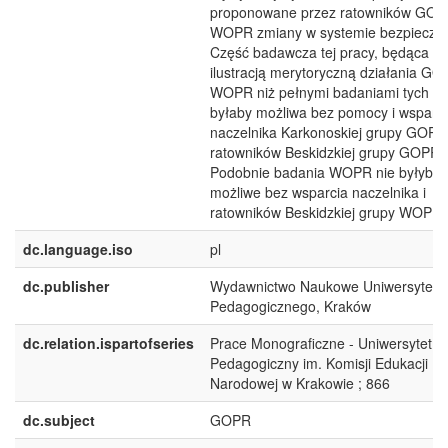
proponowane przez ratowników GOP
WOPR zmiany w systemie bezpiecze
Część badawcza tej pracy, będąca ra
ilustracją merytoryczną działania GO
WOPR niż pełnymi badaniami tych gr
byłaby możliwa bez pomocy i wsparc
naczelnika Karkonoskiej grupy GOPR 
ratowników Beskidzkiej grupy GOPR.
Podobnie badania WOPR nie byłyby
możliwe bez wsparcia naczelnika i
ratowników Beskidzkiej grupy WOPR.
dc.language.iso
pl
dc.publisher
Wydawnictwo Naukowe Uniwersytetu
Pedagogicznego, Kraków
dc.relation.ispartofseries
Prace Monograficzne - Uniwersytet
Pedagogiczny im. Komisji Edukacji
Narodowej w Krakowie ; 866
dc.subject
GOPR