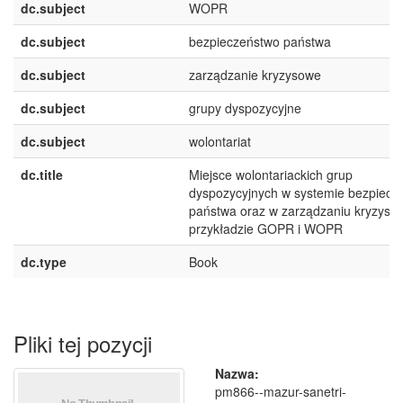
dc.subject
WOPR
dc.subject
bezpieczeństwo państwa
dc.subject
zarządzanie kryzysowe
dc.subject
grupy dyspozycyjne
dc.subject
wolontariat
dc.title
Miejsce wolontariackich grup
dyspozycyjnych w systemie bezpiecz
państwa oraz w zarządzaniu kryzys
przykładzie GOPR i WOPR
dc.type
Book
Pliki tej pozycji
Nazwa:
pm866--mazur-sanetri-