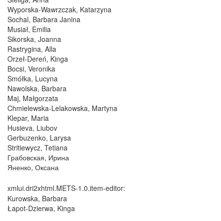
Wyporska-Wawrzczak, Katarzyna
Sochal, Barbara Janina
Musiał, Emilia
Sikorska, Joanna
Rastrygina, Alla
Orzeł-Dereń, Kinga
Bocsi, Veronika
Smółka, Lucyna
Nawolska, Barbara
Maj, Małgorzata
Chmielewska-Lelakowska, Martyna
Klepar, Maria
Husieva, Liubov
Gerbuzenko, Larysa
Stritiewycz, Tetiana
Грабовская, Ирина
Яненко, Оксана
xmlui.dri2xhtml.METS-1.0.item-editor:
Kurowska, Barbara
Łapot-Dzierwa, Kinga