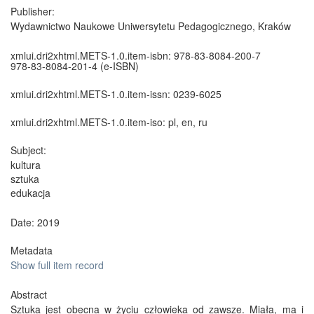
Publisher:
Wydawnictwo Naukowe Uniwersytetu Pedagogicznego, Kraków
xmlui.dri2xhtml.METS-1.0.item-isbn:
978-83-8084-200-7
978-83-8084-201-4 (e-ISBN)
xmlui.dri2xhtml.METS-1.0.item-issn:
0239-6025
xmlui.dri2xhtml.METS-1.0.item-iso:
pl, en, ru
Subject:
kultura
sztuka
edukacja
Date: 2019
Metadata
Show full item record
Abstract
Sztuka jest obecna w życiu człowieka od zawsze. Miała, ma i