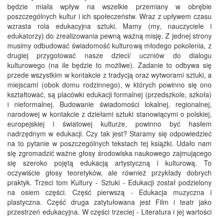
będzie miała wpływ na wszelkie przemiany w obrębie
poszczególnych kultur i ich społeczeństw. Wraz z upływem czasu
wzrasta rola edukacyjna sztuki. Mamy (my, nauczyciele i
edukatorzy) do zrealizowania pewną ważną misję. Z jednej strony
musimy odbudować świadomość kulturową młodego pokolenia, z
drugiej przygotować nasze dzieci/ uczniów do dialogu
kulturowego (na ile będzie to możliwe). Zadanie to odbywa się
przede wszystkim w kontakcie z tradycją oraz wytworami sztuki, a
miejscami (obok domu rodzinnego), w których powinno się ono
kształtować, są placówki edukacji formalnej (przedszkole, szkoła)
i nieformalnej. Budowanie świadomości lokalnej, regionalnej,
narodowej w kontakcie z dziełami sztuki stanowiącymi o polskiej,
europejskiej i światowej kulturze, powinno być hasłem
nadrzędnym w edukacji. Czy tak jest? Staramy się odpowiedzieć
na to pytanie w poszczególnych tekstach tej książki. Udało nam
się zgromadzić ważne głosy środowiska naukowego zajmującego
się szeroko pojętą edukacją artystyczną i kulturową. To
oczywiście głosy teoretyków, ale również przykłady dobrych
praktyk. Trzeci tom Kultury - Sztuki - Edukacji został podzielony
na osiem części. Część pierwszą - Edukacja muzyczna i
plastyczna. Część druga zatytułowana jest Film i teatr jako
przestrzeń edukacyjna. W części trzeciej - Literatura i jej wartości