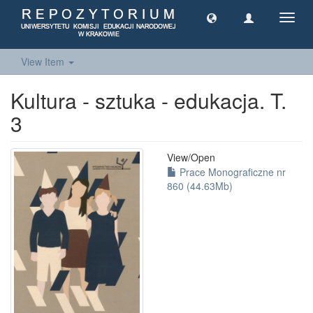
Toggl
navig
View Item
Kultura - sztuka - edukacja. T.
3
View/
Open
Prace Monograficzne nr
860 (44.63Mb)